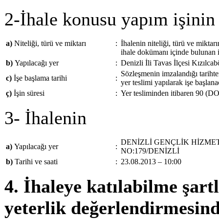
2-İhale konusu yapım işinin
a)
Niteliği, türü ve miktarı
:
İhalenin niteliği, türü ve mikta
ihale dokümanı içinde bulunan id
b)
Yapılacağı yer
:
Denizli İli Tavas İlçesi Kızılca
Sözleşmenin imzalandığı tarihte
c)
İşe başlama tarihi
:
yer teslimi yapılarak işe başlana
ç)
İşin süresi
:
Yer tesliminden itibaren 90 (
3- İhalenin
DENİZLİ GENÇLİK HİZMET
a)
Yapılacağı yer
:
NO:179/DENİZLİ
b)
Tarihi ve saati
:
23.08.2013 – 10:00
4. İhaleye katılabilme şartl
yeterlik değerlendirmesind