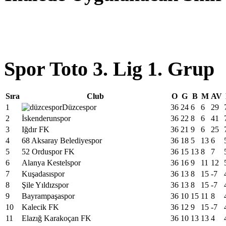
Spor Toto 3. Lig 1. Grup
Sıra
Club
O
G
B
M
AV
1
Düzcespor
36
24
6
6
29
2
İskenderunspor
36
22
8
6
41
3
Iğdır FK
36
21
9
6
25
4
68 Aksaray Belediyespor
36
18
5
13
6
5
52 Orduspor FK
36
15
13
8
7
6
Alanya Kestelspor
36
16
9
11
12
7
Kuşadasıspor
36
13
8
15
-7
8
Şile Yıldızspor
36
13
8
15
-7
9
Bayrampaşaspor
36
10
15
11
8
10
Kalecik FK
36
12
9
15
-7
11
Elazığ Karakoçan FK
36
10
13
13
4