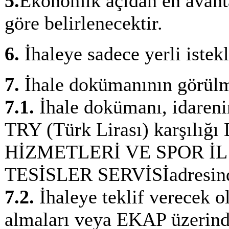
5.
Ekonomik açıdan en avantaj
göre belirlenecektir.
6.
İhaleye sadece yerli istekli
7.
İhale dokümanının görülme
7.1.
İhale dokümanı, idarenin
TRY (Türk Lirası) karşılı
HİZMETLERİ VE SPOR İL
TESİSLER SERVİSİadresinden
7.2.
İhaleye teklif verecek o
almaları veya EKAP üzerind