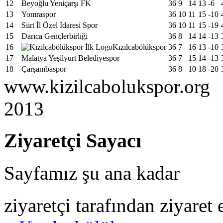
12
Beyoğlu Yeniçarşı FK
36
9
14
13
-6
13
Yomraspor
36
10
11
15
-10
14
Siirt İl Özel İdaresi Spor
36
10
11
15
-19
15
Darıca Gençlerbirliği
36
8
14
14
-13
16
Kızılcabölükspor
36
7
16
13
-10
17
Malatya Yeşilyurt Belediyespor
36
7
15
14
-13
18
Çarşambaspor
36
8
10
18
-20
www.kizilcabolukspor.org
2013
Ziyaretçi Sayacı
Sayfamız şu ana kadar
ziyaretçi tarafından ziyaret 