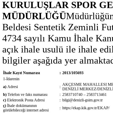
KURULUŞLAR SPOR G
MÜDÜRLÜĞÜ
Müdürlüğümü
Beldesi Sentetik Zeminli Fut
4734 sayılı Kamu İhale Ka
açık ihale usulü ile ihale edil
bilgiler aşağıda yer almaktad
İhale Kayıt Numarası
:
2013/105693
1-İdarenin
AKÇESME MAHALLESI MEN
a)
Adresi
:
DENİZLİ MERKEZ/DENİZL
b)
Telefon ve faks numarası
:
2583710740 – 2583713461
c)
Elektronik Posta Adresi
:
bilgi@denizli-gsim.gov.tr
ç)
İhale dokümanının
:
https://ekap.kik.gov.tr/EKAP/
görülebileceği internet adresi