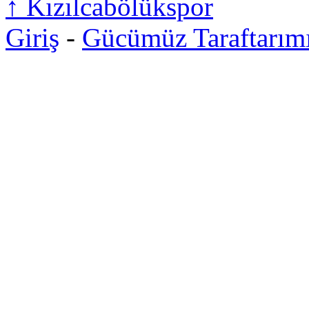
↑
Kızılcabölükspor
Giriş
-
Gücümüz Taraftarım