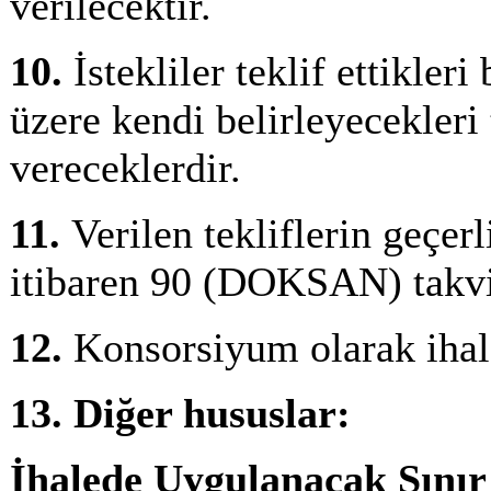
verilecektir.
10.
İstekliler teklif ettikle
üzere kendi belirleyecekleri
vereceklerdir.
11.
Verilen tekliflerin geçerl
itibaren 90 (DOKSAN) takv
12.
Konsorsiyum olarak ihale
13.
Diğer hususlar:
İhalede Uygulanacak Sınır