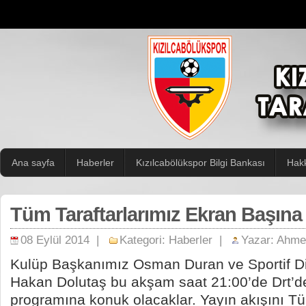
Ana sayfa
Haberler
Kızılcabölükspor Bilgi Bankası
Hak
Tüm Taraftarlarımız Ekran Başına
08 Eylül 2014 |
Kategori:
Haberler
|
Yazar:
Ahmet
Kulüp Başkanımız Osman Duran ve Sportif D
Hakan Dolutaş bu akşam saat 21:00’de Drt’d
programına konuk olacaklar. Yayın akışını Tü