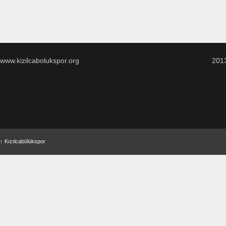
www.kizilcabolukspor.org
201
↑
Kızılcabölükspor