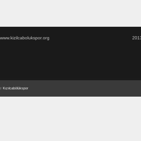
www.kizilcabolukspor.org
201
↑
Kızılcabölükspor