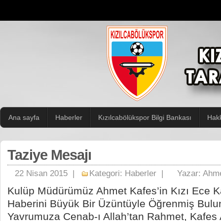
Ana sayfa
Haberler
Kızılcabölükspor Bilgi Bankası
Hak
Taziye Mesajı
22 Nisan 2015 |
Kategori:
Haberler
|
Yazar:
Ahme
Kulüp Müdürümüz Ahmet Kafes’in Kızı Ece Ka
Haberini Büyük Bir Üzüntüyle Öğrenmiş Bulu
Yavrumuza Cenab-ı Allah’tan Rahmet, Kafes 