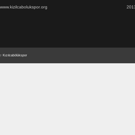
www.kizilcabolukspor.org
201
↑
Kızılcabölükspor