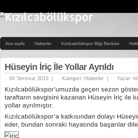
Ana sayfa
Haberler
Kızılcabölükspor Bilgi Bankası
Hak
Hüseyin İriç İle Yollar Ayrıldı
04 Temmuz 2015 |
Kategori:
Haberler
|
Yazar:
Ah
Kızılcabölükspor’umuzda geçen sezon göster
taraftarın sevgisini kazanan Hüseyin İriç ile ka
yollar ayrılmıştır.
Kızılcabölükspor’a katkısından dolayı Hüseyin
eder, bundan sonraki hayatında başarılar dile