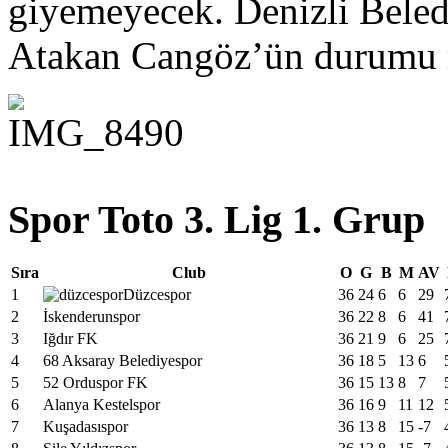
giyemeyecek. Denizli Beled
Atakan Cangöz’ün durumu ma
Spor Toto 3. Lig 1. Grup
Sıra
Club
O
G
B
M
AV
1
Düzcespor
36
24
6
6
29
2
İskenderunspor
36
22
8
6
41
3
Iğdır FK
36
21
9
6
25
4
68 Aksaray Belediyespor
36
18
5
13
6
5
52 Orduspor FK
36
15
13
8
7
6
Alanya Kestelspor
36
16
9
11
12
7
Kuşadasıspor
36
13
8
15
-7