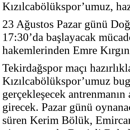
Kızılcabölükspor’umuz, hazı
23 Ağustos Pazar günü Doğa
17:30’da başlayacak mücade
hakemlerinden Emre Kırgın
Tekirdağspor maçı hazırlıkl
Kızılcabölükspor’umuz bug
gerçekleşecek antrenmanın 
girecek. Pazar günü oynanac
süren Kerim Bölük, Emircan