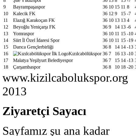
8
Şile Yıldızspor
36
13
8
15
-7
9
Bayrampaşaspor
36
10
15
11
8
10
Kalecik FK
36
12
9
15
-7
11
Elazığ Karakoçan FK
36
10
13
13
4
12
Beyoğlu Yeniçarşı FK
36
9
14
13
-6
13
Yomraspor
36
10
11
15
-10
14
Siirt İl Özel İdaresi Spor
36
10
11
15
-19
15
Darıca Gençlerbirliği
36
8
14
14
-13
16
Kızılcabölükspor
36
7
16
13
-10
17
Malatya Yeşilyurt Belediyespor
36
7
15
14
-13
18
Çarşambaspor
36
8
10
18
-20
www.kizilcabolukspor.org
2013
Ziyaretçi Sayacı
Sayfamız şu ana kadar