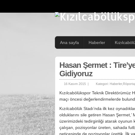
Ana sayfa
Haberler
Kızılcaböl
Hasan Şermet : Tire’y
Gidiyoruz
16 Kasım 2015 |
Kategori:
Haberler
,
Röportaj
Kızılcabölükspor Teknik Direktörümüz
maçı öncesi değerlendirmelerde bulund
Kızılcabölük Stadı’nda ilk kez oynadıklar
olduklarını sile getiren Hasan Şermet,’
üzerimizdeki tedirginliği atarak oyunun
çalışan, pozisyonlar üreten, sahada fut
neticesinde de pozisyonlar ürettik. İlk y