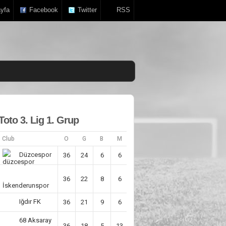
yfa
Facebook
Twitter
RSS
Toto 3. Lig 1. Grup
Club
O
G
B
M
AV
P
Düzcespor
36
24
6
6
29
78
36
22
8
6
41
73
İskenderunspor
Iğdır FK
36
21
9
6
25
72
68 Aksaray
36
18
5
13
6
59