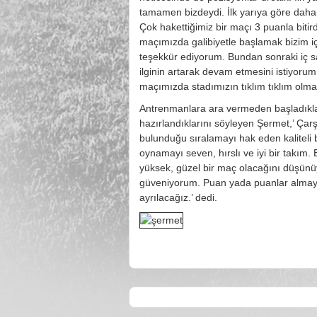
tamamen bizdeydi. İlk yarıya göre daha f
Çok hakettiğimiz bir maçı 3 puanla biti
maçımızda galibiyetle başlamak bizim iç
teşekkür ediyorum. Bundan sonraki iç s
ilginin artarak devam etmesini istiyoru
maçımızda stadımızın tıklım tıklım olma
Antrenmanlara ara vermeden başladıkl
hazırlandıklarını söyleyen Şermet,’ Çarş
bulunduğu sıralamayı hak eden kaliteli b
oynamayı seven, hırslı ve iyi bir takım. B
yüksek, güzel bir maç olacağını düşün
güveniyorum. Puan yada puanlar almaya 
ayrılacağız.’ dedi.