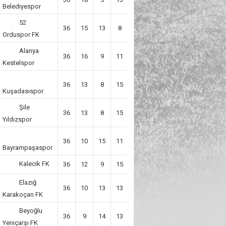
Belediyespor
52
36
15
13
8
7
58
Orduspor FK
Alanya
36
16
9
11
12
57
Kestelspor
36
13
8
15
-7
47
Kuşadasıspor
Şile
36
13
8
15
-7
47
Yıldızspor
36
10
15
11
8
45
Bayrampaşaspor
Kalecik FK
36
12
9
15
-7
45
Elazığ
36
10
13
13
4
43
Karakoçan FK
Beyoğlu
36
9
14
13
-6
41
Yeniçarşı FK