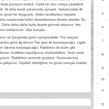
azla pozisyon bulduk. Farklı bir skor ortaya çıkabilirdi.
rdik. İlk defa kendi sahamızda oynadık. Sahamızdaki ilk
5
in güzel bir duyguydu. Gelen taraftarlara hepsine
aha maçlarında bizleri desteklemeye devam etsinler. Bu
m. Daha daha daha fazla destek görmek istiyoruz. Her
6
sını bekliyorum.’ diye konuştu.
arını ve Çarşamba günü oynayacakları Tire maçına
7
amba günü lig ikincisi Tire spor ile karşılaşacağız. Ligde
ir takımla karşılaşacağız. Rakibimiz de bizim gibi
enzer özellikleri taşıdığımızı söyleyebilirim. Seyir zevki
8
üyorum. Rakibimizi yenecek güçteyiz. Oyuncularıma
gidiyoruz. İnşallah istediğimiz en güzel sonuçla oradan
9
10
11
12