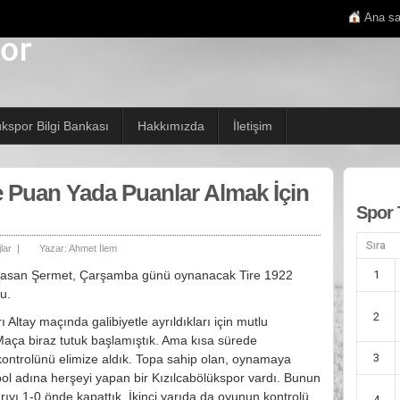
Ana sa
ükspor Bilgi Bankası
Hakkımızda
İletişim
e Puan Yada Puanlar Almak İçin
Spor 
Sıra
lar
|
Yazar:
Ahmet İlem
 Hasan Şermet, Çarşamba günü oynanacak Tire 1922
1
u.
2
ı Altay maçında galibiyetle ayrıldıkları için mutlu
 Maça biraz tutuk başlamıştık. Ama kısa sürede
3
 kontrolünü elimize aldık. Topa sahip olan, oynamaya
bol adına herşeyi yapan bir Kızılcabölükspor vardı. Bunun
arıyı 1-0 önde kapattık. İkinci yarıda da oyunun kontrolü
4