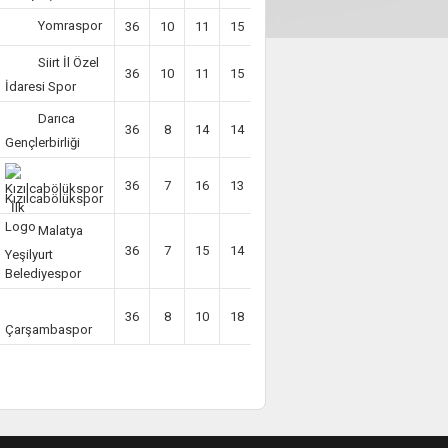
Yomraspor
36
10
11
15
-10
41
Siirt İl Özel
36
10
11
15
-19
41
İdaresi Spor
Darıca
36
8
14
14
-13
38
Gençlerbirliği
36
7
16
13
-10
37
Kızılcabölükspor
Malatya
36
7
15
14
-13
36
Yeşilyurt
Belediyespor
36
8
10
18
-20
34
Çarşambaspor