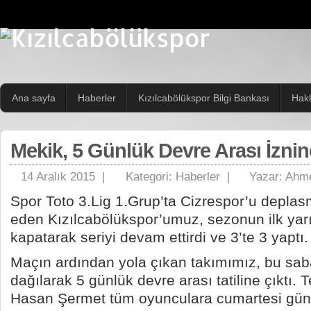
Ana sayfa
Haberler
Kızılcabölükspor Bilgi Bankası
Hak
Mekik, 5 Günlük Devre Arası İznin
14 Aralık 2015 |
Kategori:
Haberler
|
Yazar:
Ahme
Spor Toto 3.Lig 1.Grup’ta Cizrespor’u depl
eden Kızılcabölükspor’umuz, sezonun ilk yarıs
kapatarak seriyi devam ettirdi ve 3’te 3 yaptı.
Maçın ardından yola çıkan takımımız, bu sab
dağılarak 5 günlük devre arası tatiline çıktı. 
Hasan Şermet tüm oyunculara cumartesi gün