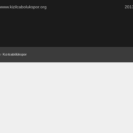
www.kizilcabolukspor.org
201
↑
Kızılcabölükspor