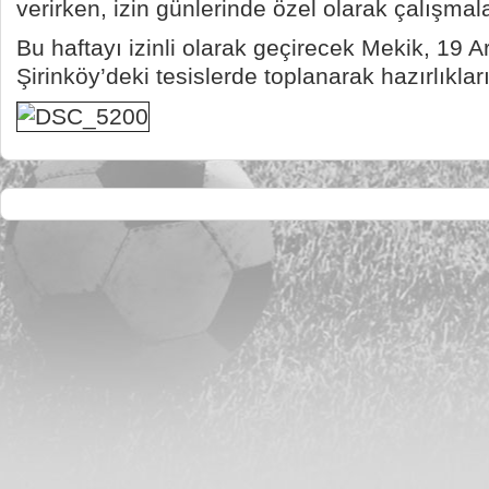
verirken, izin günlerinde özel olarak çalışmalar
Bu haftayı izinli olarak geçirecek Mekik, 19 Ar
Şirinköy’deki tesislerde toplanarak hazırlıkla