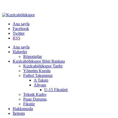
Ana sayfa
Facebook
Twitter
RSS
Ana sayfa
Haberler
Röportajlar
Kızılcabölükspor Bilgi Bankası
Kızılcabölükspor Tarihi
Yönetim Kurulu
Futbol Takımımız
A Takım
Altyapı
U-15 Fikstürü
Teknik Kadro
Puan Durumu
Fikstür
Hakkımızda
İletişim