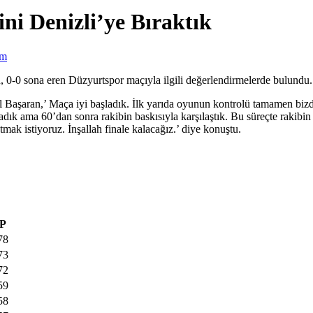
ini Denizli’ye Bıraktık
em
0-0 sona eren Düzyurtspor maçıyla ilgili değerlendirmelerde bulundu.
Başaran,’ Maça iyi başladık. İlk yarıda oyunun kontrolü tamamen bizde
şladık ama 60’dan sonra rakibin baskısıyla karşılaştık. Bu süreçte rakib
ak istiyoruz. İnşallah finale kalacağız.’ diye konuştu.
P
78
73
72
59
58