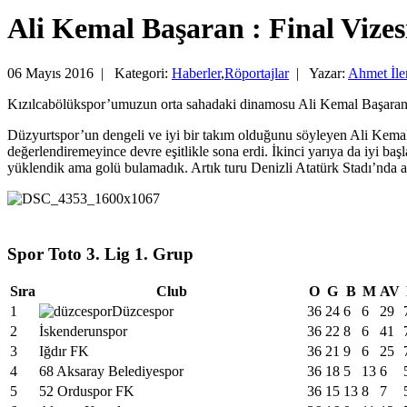
Ali Kemal Başaran : Final Vizes
06 Mayıs 2016 |
Kategori:
Haberler
,
Röportajlar
|
Yazar:
Ahmet İl
Kızılcabölükspor’umuzun orta sahadaki dinamosu Ali Kemal Başaran, 
Düzyurtspor’un dengeli ve iyi bir takım olduğunu söyleyen Ali Kemal 
değerlendiremeyince devre eşitlikle sona erdi. İkinci yarıya da iyi ba
yüklendik ama golü bulamadık. Artık turu Denizli Atatürk Stadı’nda atm
Spor Toto 3. Lig 1. Grup
Sıra
Club
O
G
B
M
AV
1
Düzcespor
36
24
6
6
29
2
İskenderunspor
36
22
8
6
41
3
Iğdır FK
36
21
9
6
25
4
68 Aksaray Belediyespor
36
18
5
13
6
5
52 Orduspor FK
36
15
13
8
7