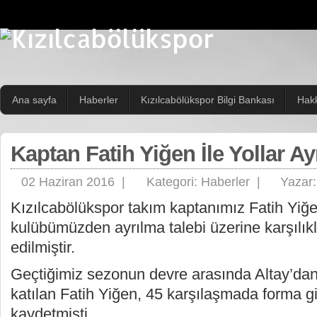
Ana sayfa
Haberler
Kızılcabölükspor Bilgi Bankası
Hak
Kaptan Fatih Yiğen İle Yollar Ayr
02 Haziran 2016 |
Kategori:
Haberler
|
Yazar
Kızılcabölükspor takım kaptanımız Fatih Yiğe
kulübümüzden ayrılma talebi üzerine karşılıkl
edilmiştir.
Geçtiğimiz sezonun devre arasında Altay’da
katılan Fatih Yiğen, 45 karşılaşmada forma g
kaydetmişti.