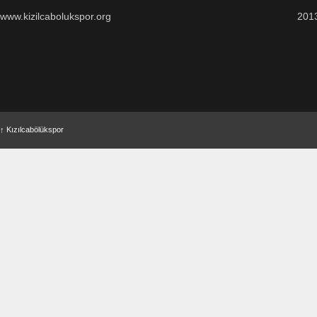
www.kizilcabolukspor.org
201
↑
Kızılcabölükspor