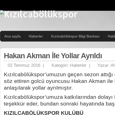
Ana sayfa
Haberler
Kızılcabölükspor Bilgi Bankası
Hak
Hakan Akman İle Yollar Ayrıldı
02 Temmuz 2016 |
Kategori:
Haberler
|
Yazar:
Ah
Kızılcabölükspor’umuzun geçen sezon attığı 
söz ettiren golcü oyuncusu Hakan Akman ile k
anlaşılarak yollar ayrılmıştır.
Kızılcabölükspor’umuza katkılarından dolay
teşekkür eder, bundan sonraki hayatında başar
KIZILCABÖLÜKSPOR KULÜBÜ