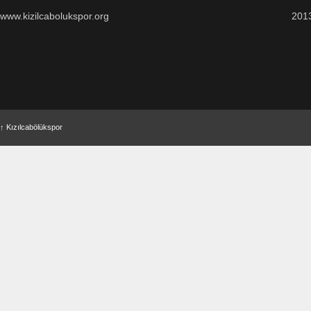
www.kizilcabolukspor.org
201
↑
Kızılcabölükspor