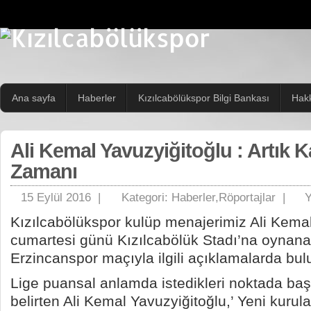
Ana sayfa
Haberler
Kızılcabölükspor Bilgi Bankası
Hak
Ali Kemal Yavuzyiğitoğlu : Artık
Zamanı
15 Eylül 2016 |
Kategori:
Haberler
,
Röportajlar
|
Y
Kızılcabölükspor kulüp menajerimiz Ali Kemal
cumartesi günü Kızılcabölük Stadı’na oynan
Erzincanspor maçıyla ilgili açıklamalarda bul
Lige puansal anlamda istedikleri noktada baş
belirten Ali Kemal Yavuzyiğitoğlu,’ Yeni kurula