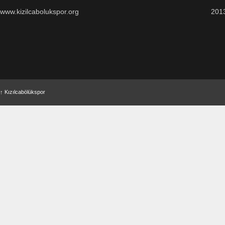
www.kizilcabolukspor.org
201
↑
Kızılcabölükspor