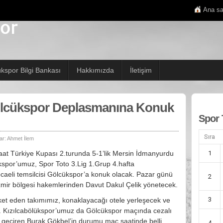
Ana sa
ükspor Bilgi Bankası
Hakkımızda
İletişim
ölcükspor Deplasmanına Konuk
Spor 
Sıra
ar:
Ahmet İlem
aat Türkiye Kupası 2.turunda 5-1’lik Mersin İdmanyurdu
1
lükspor’umuz, Spor Toto 3.Lig 1.Grup 4.hafta
aeli temsilcisi Gölcükspor’a konuk olacak. Pazar günü
2
zmir bölgesi hakemlerinden Davut Dakul Çelik yönetecek.
3
ket eden takımımız, konaklayacağı otele yerleşecek ve
k. Kızılcabölükspor’umuz da Gölcükspor maçında cezalı
 geçiren Burak Gökbel’in durumu maç saatinde belli
4