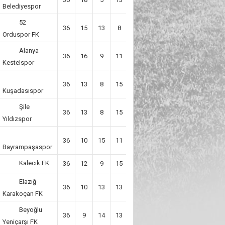
Belediyespor
52
36
15
13
8
7
58
Orduspor FK
Alanya
36
16
9
11
12
57
Kestelspor
36
13
8
15
-7
47
Kuşadasıspor
Şile
36
13
8
15
-7
47
Yıldızspor
36
10
15
11
8
45
Bayrampaşaspor
Kalecik FK
36
12
9
15
-7
45
Elazığ
36
10
13
13
4
43
Karakoçan FK
Beyoğlu
36
9
14
13
-6
41
Yeniçarşı FK