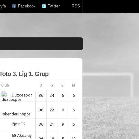
yfa
Facebook
Twitter
RSS
Toto 3. Lig 1. Grup
Club
O
G
B
M
AV
P
Düzcespor
36
24
6
6
29
78
36
22
8
6
41
73
İskenderunspor
Iğdır FK
36
21
9
6
25
72
68 Aksaray
36
18
5
13
6
59