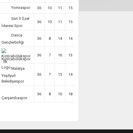
Yomraspor
36
10
11
15
-10
41
Siirt İl Özel
36
10
11
15
-19
41
İdaresi Spor
Darıca
36
8
14
14
-13
38
Gençlerbirliği
36
7
16
13
-10
37
Kızılcabölükspor
Malatya
36
7
15
14
-13
36
Yeşilyurt
Belediyespor
36
8
10
18
-20
34
Çarşambaspor