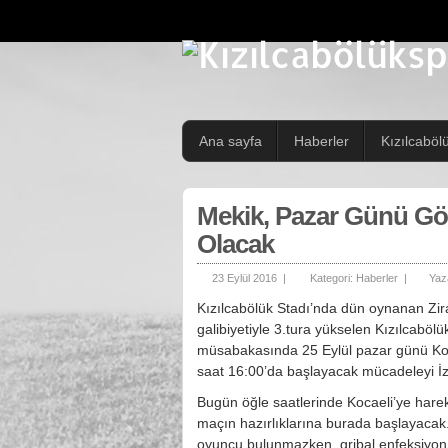
Ana sayfa
Haberler
Kızılcaböl
Mekik, Pazar Günü G
Olacak
23 Eylül 2016 |
Kategori:
Haberler
|
Yaz
Kızılcabölük Stadı’nda dün oynanan Zir
galibiyetiyle 3.tura yükselen Kızılcabö
müsabakasında 25 Eylül pazar günü Koc
saat 16:00’da başlayacak mücadeleyi İ
Bugün öğle saatlerinde Kocaeli’ye hare
maçın hazırlıklarına burada başlayaca
oyuncu bulunmazken, gribal enfeksiyon