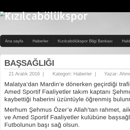
Ana sayfa
Haberler
Kızılcabölükspor Bilgi Bankası
Hak
BAŞSAĞLIĞI
21 Aralık 2016 |
Kategori:
Haberler
|
Yazar:
Ahme
Malatya’dan Mardin’e dönerken geçirdiği traf
Amed Sportif Faaliyetler takım kaptanı Şehmu
kaybettiği haberini üzüntüyle öğrenmiş bulun
Merhum Şehmus Özer’e Allah’tan rahmet, aile
ve Amed Sportif Faaliyetler kulübüne başsağlı
Futbolunun başı sağ olsun.