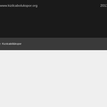
www.kizilcabolukspor.org
201
↑
Kızılcabölükspor