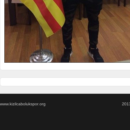
www.kizilcabolukspor.org
201