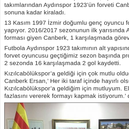
takımlarından Aydınspor 1923’ün forveti Can
sonuna kadar kiraladı.
13 Kasım 1997 İzmir doğumlu genç oyuncu fo
yapıyor. 2016/2017 sezonunun ilk yarısında
forması giyen Canberk, 1 karşılaşmada görev
Futbola Aydınspor 1923 takımının alt yapısı
forvet oyuncusu geçtiğimiz sezon başında pr
2 sezonda 16 karşılaşmada 2 gol kaydetti.
Kızılcabölükspor’a geldiği için çok mutlu ol
Canberk Ersan,’ Her iki taraf içinde hayırlı ol
Kızılcabölükspor’a geldiğim için mutluyum. E
fazlasını vererek formayı kapmak istiyorum.’ 