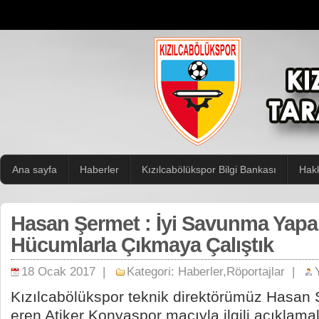
Ana sayfa
Haberler
Kızılcabölükspor Bilgi Bankası
Hak
Hasan Şermet : İyi Savunma Yapar
Hücumlarla Çıkmaya Çalıştık
18 Ocak 2017 |
Kategori:
Haberler
,
Röportajlar
|
Kızılcabölükspor teknik direktörümüz Hasan 
eren Atiker Konyaspor maçıyla ilgili açıklama