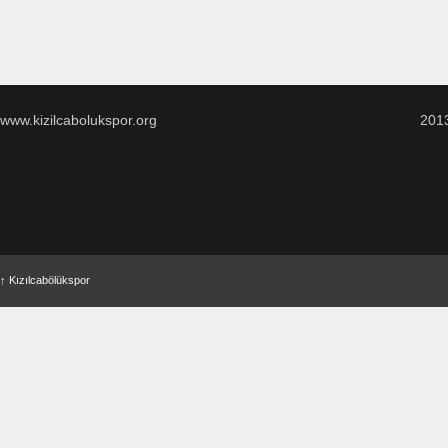
www.kizilcabolukspor.org
201
↑
Kızılcabölükspor