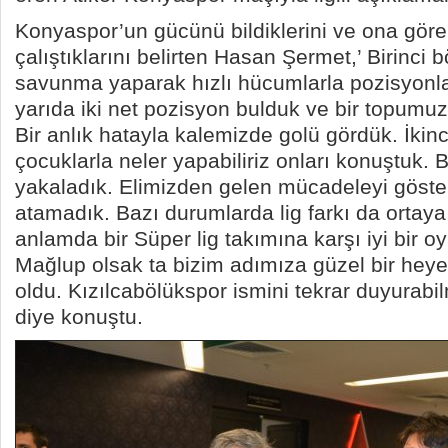
Konyaspor’un gücünü bildiklerini ve ona gör
çalıştıklarını belirten Hasan Şermet,’ Birinci b
savunma yaparak hızlı hücumlarla pozisyonlar
yarıda iki net pozisyon bulduk ve bir topumu
Bir anlık hatayla kalemizde golü gördük. İkinc
çocuklarla neler yapabiliriz onları konuştuk. B
yakaladık. Elimizden gelen mücadeleyi gösterd
atamadık. Bazı durumlarda lig farkı da ortaya
anlamda bir Süper lig takımına karşı iyi bir 
Mağlup olsak ta bizim adımıza güzel bir heye
oldu. Kızılcabölükspor ismini tekrar duyurabi
diye konuştu.