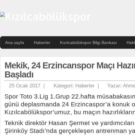
Ana sayfa
Haberler
Kızılcabölükspor Bilgi Bankası
Hak
Mekik, 24 Erzincanspor Maçı Hazır
Başladı
25 Ocak 2017 |
Kategori:
Haberler
|
Yazar:
Ahme
Spor Toto 3.Lig 1.Grup 22.hafta müsabakası
günü deplasmanda 24 Erzincaspor’a konuk o
Kızılcabölükspor’umuz, bu maçın hazırlıkları
Teknik direktör Hasan Şermet ve yardımcıları
Şirinköy Stadı’nda gerçekleşen antrenman ya