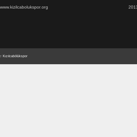
www.kizilcabolukspor.org
201
↑
Kızılcabölükspor