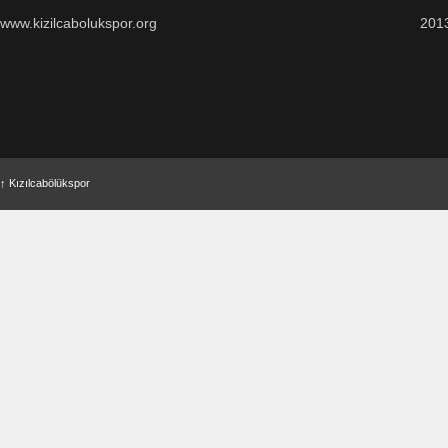
www.kizilcabolukspor.org
201
↑
Kızılcabölükspor