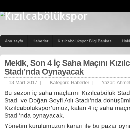
Ana sayfa
Haberler
Kızılcabölükspor Bilgi Bankası
Hak
Mekik, Son 4 İç Saha Maçını Kızıl
Stadı’nda Oynayacak
13 Mart 2017 |
Kategori:
Haberler
|
Yazar:
Ahmet
Bu sezon iç saha maçlarını Kızılcabölük Stadı
Stadı ve Doğan Seyfi Atlı Stadı’nda dönüşüm
Kızılcabölükspor’umuz, kalan 4 iç saha maçın
Stadı’nda oynayacak.
Yönetim kurulumuzun kararı ile bu pazar oy