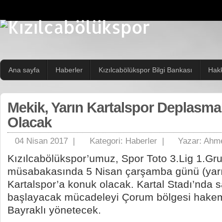
Ana sayfa
Haberler
Kızılcabölükspor Bilgi Bankası
Hak
Mekik, Yarın Kartalspor Deplasm
Olacak
04 Nisan 2017 |
Kategori:
Haberler
|
Yazar:
Ahme
Kızılcabölükspor’umuz, Spor Toto 3.Lig 1.Gru
müsabakasında 5 Nisan çarşamba günü (yar
Kartalspor’a konuk olacak. Kartal Stadı’nda 
başlayacak mücadeleyi Çorum bölgesi hakem
Bayraklı yönetecek.