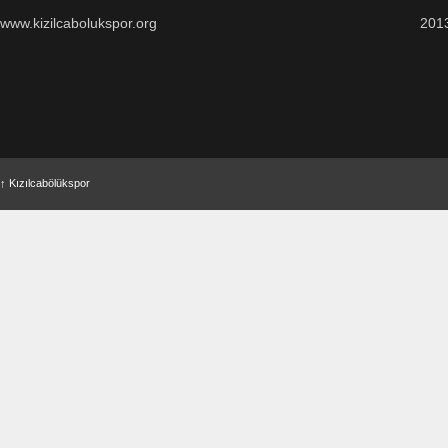
www.kizilcabolukspor.org
201
↑
Kızılcabölükspor