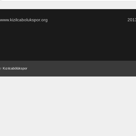
www.kizilcabolukspor.org
201
↑
Kızılcabölükspor