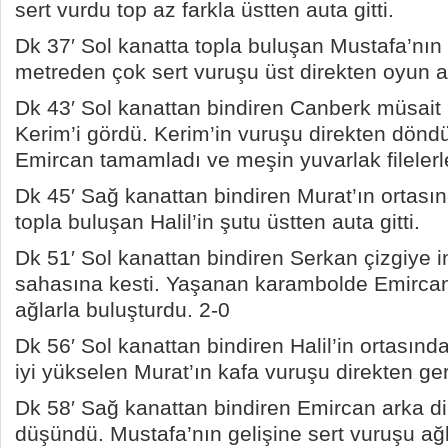
sert vurdu top az farkla üstten auta gitti.
Dk 37′ Sol kanatta topla buluşan Mustafa’nın
metreden çok sert vuruşu üst direkten oyun a
Dk 43′ Sol kanattan bindiren Canberk müsait
Kerim’i gördü. Kerim’in vuruşu direkten döndü
Emircan tamamladı ve meşin yuvarlak filelerl
Dk 45′ Sağ kanattan bindiren Murat’ın ortasın
topla buluşan Halil’in şutu üstten auta gitti.
Dk 51′ Sol kanattan bindiren Serkan çizgiye i
sahasına kesti. Yaşanan karambolde Emircan
ağlarla buluşturdu. 2-0
Dk 56′ Sol kanattan bindiren Halil’in ortasınd
iyi yükselen Murat’ın kafa vuruşu direkten ge
Dk 58′ Sağ kanattan bindiren Emircan arka di
düşündü. Mustafa’nın gelişine sert vuruşu ağl