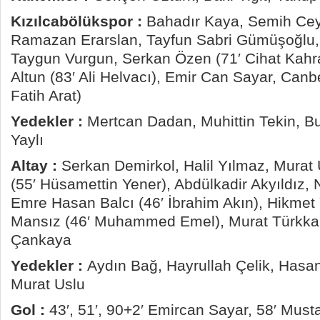
Kızılcabölükspor :
Bahadır Kaya, Semih Cey
Ramazan Erarslan, Tayfun Sabri Gümüşoğlu, 
Taygun Vurgun, Serkan Özen (71′ Cihat Kah
Altun (83′ Ali Helvacı), Emir Can Sayar, Canb
Fatih Arat)
Yedekler :
Mertcan Dadan, Muhittin Tekin, B
Yaylı
Altay :
Serkan Demirkol, Halil Yılmaz, Murat 
(55′ Hüsamettin Yener), Abdülkadir Akyıldız,
Emre Hasan Balcı (46′ İbrahim Akın), Hikmet 
Mansız (46′ Muhammed Emel), Murat Türkka
Çankaya
Yedekler :
Aydın Bağ, Hayrullah Çelik, Hasa
Murat Uslu
Gol :
43′, 51′, 90+2′ Emircan Sayar, 58′ Must