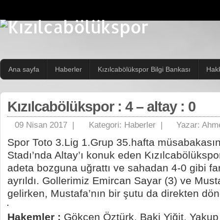
Ana sayfa
Haberler
Kızılcabölükspor Bilgi Bankası
Hak
Kızılcabölükspor : 4 – altay : 0
09 Nisan 2017 |
Kategori:
Haberler
|
Yazar:
Ahme
Spor Toto 3.Lig 1.Grup 35.hafta müsabakasın
Stadı’nda Altay’ı konuk eden Kızılcabölükspo
adeta bozguna uğrattı ve sahadan 4-0 gibi fark
ayrıldı. Gollerimiz Emircan Sayar (3) ve Must
gelirken, Mustafa’nın bir şutu da direkten dö
Hakemler :
Gökçen Öztürk, Baki Yiğit, Yakup