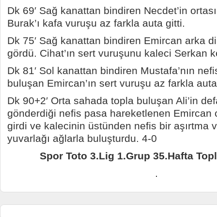
Dk 69′ Sağ kanattan bindiren Necdet’in ortas
Burak’ı kafa vuruşu az farkla auta gitti.
Dk 75′ Sağ kanattan bindiren Emircan arka dir
gördü. Cihat’ın sert vuruşunu kaleci Serkan k
Dk 81′ Sol kanattan bindiren Mustafa’nın nefi
buluşan Emircan’ın sert vuruşu az farkla auta g
Dk 90+2′ Orta sahada topla buluşan Ali’in de
gönderdiği nefis pasa hareketlenen Emircan 
girdi ve kalecinin üstünden nefis bir aşırtma
yuvarlağı ağlarla buluşturdu. 4-0
Spor Toto 3.Lig 1.Grup 35.Hafta Top