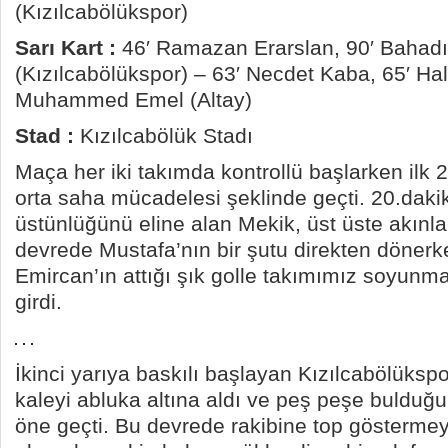
(Kızılcabölükspor)
Sarı Kart :
46′ Ramazan Erarslan, 90′ Bahad
(Kızılcabölükspor) – 63′ Necdet Kaba, 65′ Hali
Muhammed Emel (Altay)
Stad :
Kızılcabölük Stadı
Maça her iki takımda kontrollü başlarken ilk 
orta saha mücadelesi şeklinde geçti. 20.dak
üstünlüğünü eline alan Mekik, üst üste akınlar
devrede Mustafa’nın bir şutu direkten dönerk
Emircan’ın attığı şık golle takımımız soyunm
girdi.
İkinci yarıya baskılı başlayan Kızılcabölüksp
kaleyi abluka altına aldı ve peş peşe bulduğu g
öne geçti. Bu devrede rakibine top gösterme