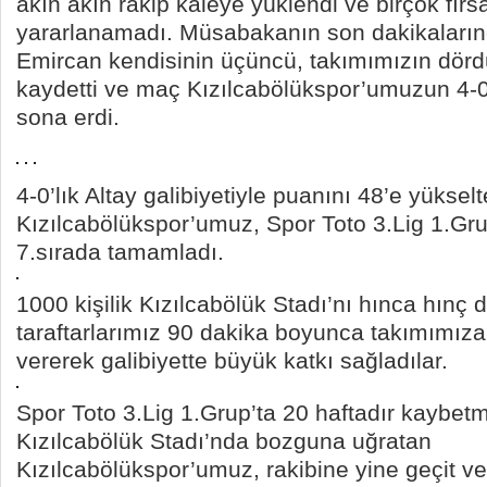
akın akın rakip kaleye yüklendi ve birçok fırs
yararlanamadı. Müsabakanın son dakikalarınd
Emircan kendisinin üçüncü, takımımızın dör
kaydetti ve maç Kızılcabölükspor’umuzun 4-0
sona erdi.
4-0’lık Altay galibiyetiyle puanını 48’e yüksel
Kızılcabölükspor’umuz, Spor Toto 3.Lig 1.Gru
7.sırada tamamladı.
1000 kişilik Kızılcabölük Stadı’nı hınca hınç 
taraftarlarımız 90 dakika boyunca takımımız
vererek galibiyette büyük katkı sağladılar.
Spor Toto 3.Lig 1.Grup’ta 20 haftadır kaybetm
Kızılcabölük Stadı’nda bozguna uğratan
Kızılcabölükspor’umuz, rakibine yine geçit v