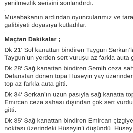
yenilmezlik serisini sonlandırdı.
Müsabakanın ardından oyuncularımız ve taraft
galibiyeti doyasıya kutladılar.
Maçtan Dakikalar ;
Dk 21′ Sol kanattan bindiren Taygun Serkan’la
Taygun’un yerden sert vuruşu az farkla auta gi
Dk 28′ Sağ kanattan bindiren Semih ceza sah
Defanstan dönen topa Hüseyin yay üzerinden
top az farkla auta gitti.
Dk 34′ Serkan’ın uzun pasıyla sağ kanatta to
Emircan ceza sahası dışından çok sert vurdu 
gitti.
Dk 35′ Sağ kanattan bindiren Emircan çizgiye 
noktası üzerindeki Hüseyin’i düşündü. Hüseyi