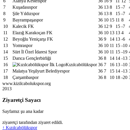
6
Alanya Kestelspor
36
16
9
11
12
7
Kuşadasıspor
36
13
8
15
-7
8
Şile Yıldızspor
36
13
8
15
-7
9
Bayrampaşaspor
36
10
15
11
8
10
Kalecik FK
36
12
9
15
-7
11
Elazığ Karakoçan FK
36
10
13
13
4
12
Beyoğlu Yeniçarşı FK
36
9
14
13
-6
13
Yomraspor
36
10
11
15
-10
14
Siirt İl Özel İdaresi Spor
36
10
11
15
-19
15
Darıca Gençlerbirliği
36
8
14
14
-13
16
Kızılcabölükspor
36
7
16
13
-10
17
Malatya Yeşilyurt Belediyespor
36
7
15
14
-13
18
Çarşambaspor
36
8
10
18
-20
www.kizilcabolukspor.org
2013
Ziyaretçi Sayacı
Sayfamız şu ana kadar
ziyaretçi tarafından ziyaret edildi.
↑
Kızılcabölükspor