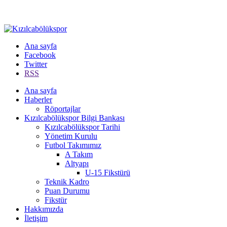
Ana sayfa
Facebook
Twitter
RSS
Ana sayfa
Haberler
Röportajlar
Kızılcabölükspor Bilgi Bankası
Kızılcabölükspor Tarihi
Yönetim Kurulu
Futbol Takımımız
A Takım
Altyapı
U-15 Fikstürü
Teknik Kadro
Puan Durumu
Fikstür
Hakkımızda
İletişim