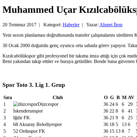
Muhammed Uçar Kızılcabölük
20 Temmuz 2017 |
Kategori:
Haberler
|
Yazar:
Ahmet İlem
Yeni sezon planlaması doğrultusunda transfer çalışmalarını sürdüre
30 Ocak 2000 doğumlu genç oyuncu orta sahada görev yapıyor. Takımım
Kızılcabölükspor gibi profesyonel bir takıma imza attığı için çok
Beni yakından takip ettiler ve buraya getirdiler. Bende bana güvene
Spor Toto 3. Lig 1. Grup
Sıra
Club
O
G
B
M
AV
1
Düzcespor
36
24
6
6
29
2
İskenderunspor
36
22
8
6
41
3
Iğdır FK
36
21
9
6
25
4
68 Aksaray Belediyespor
36
18
5
13
6
5
52 Orduspor FK
36
15
13
8
7