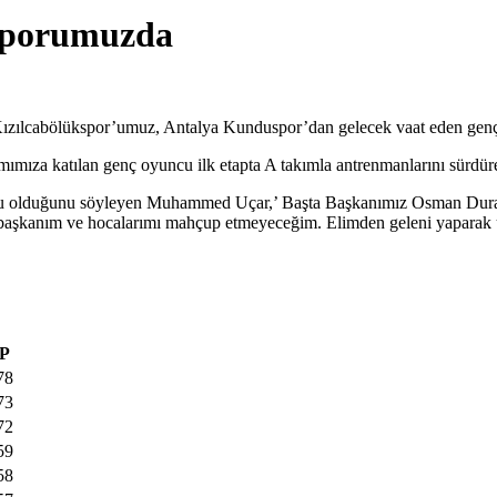
sporumuzda
n Kızılcabölükspor’umuz, Antalya Kunduspor’dan gelecek vaat eden ge
ıza katılan genç oyuncu ilk etapta A takımla antrenmanlarını sürdürec
 mutlu olduğunu söyleyen Muhammed Uçar,’ Başta Başkanımız Osman Dur
n başkanım ve hocalarımı mahçup etmeyeceğim. Elimden geleni yaparak u
P
78
73
72
59
58