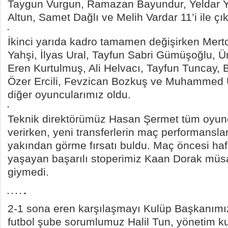
Taygun Vurgun, Ramazan Bayundur, Yeldar 
Altun, Samet Dağlı ve Melih Vardar 11’i ile çık
İkinci yarıda kadro tamamen değişirken Mer
Yahşi, İlyas Ural, Tayfun Sabri Gümüşoğlu, Ü
Eren Kurtulmuş, Ali Helvacı, Tayfun Tuncay, 
Özer Ercili, Fevzican Bozkuş ve Muhammed 
diğer oyuncularımız oldu.
Teknik direktörümüz Hasan Şermet tüm oyun
verirken, yeni transferlerin maç performansla
yakından görme fırsatı buldu. Maç öncesi hafif
yaşayan başarılı stoperimiz Kaan Dorak mü
giymedi.
2-1 sona eren karşılaşmayı Kulüp Başkanım
futbol şube sorumlumuz Halil Tun, yönetim ku