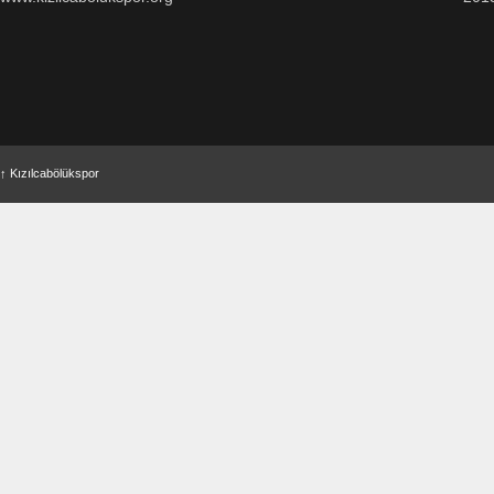
↑
Kızılcabölükspor