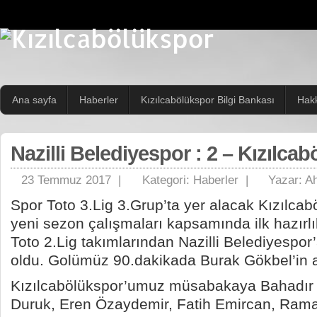
Ana sayfa
Haberler
Kızılcabölükspor Bilgi Bankası
Hak
Nazilli Belediyespor : 2 – Kızılcab
23 Temmuz 2017 |
Kategori:
Haberler
|
Yazar:
Ah
Spor Toto 3.Lig 3.Grup’ta yer alacak Kızılca
yeni sezon çalışmaları kapsamında ilk hazır
Toto 2.Lig takımlarından Nazilli Belediyespor
oldu. Golümüz 90.dakikada Burak Gökbel’in 
Kızılcabölükspor’umuz müsabakaya Bahadır 
Duruk, Eren Özaydemir, Fatih Emircan,
Rama