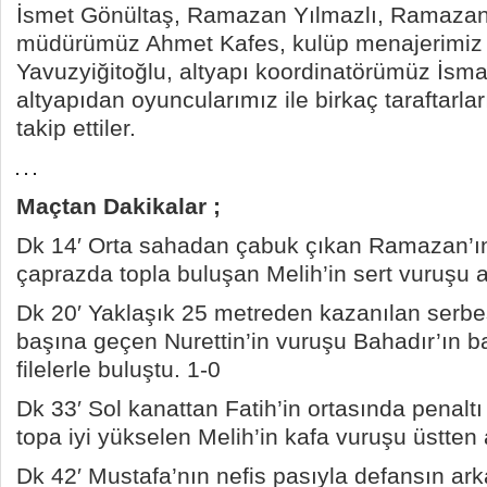
İsmet Gönültaş, Ramazan Yılmazlı, Ramazan
müdürümüz Ahmet Kafes, kulüp menajerimiz 
Yavuzyiğitoğlu, altyapı koordinatörümüz İsma
altyapıdan oyuncularımız ile birkaç taraftarl
takip ettiler.
Maçtan Dakikalar ;
Dk 14′ Orta sahadan çabuk çıkan Ramazan’ın
çaprazda topla buluşan Melih’in sert vuruşu az
Dk 20′ Yaklaşık 25 metreden kazanılan serbe
başına geçen Nurettin’in vuruşu Bahadır’ın b
filelerle buluştu. 1-0
Dk 33′ Sol kanattan Fatih’in ortasında penalt
topa iyi yükselen Melih’in kafa vuruşu üstten a
Dk 42′ Mustafa’nın nefis pasıyla defansın ar