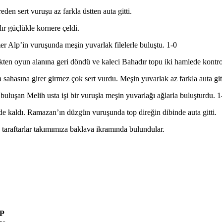
en sert vuruşu az farkla üstten auta gitti.
ır güçlükle kornere çeldi.
 Alp’in vuruşunda meşin yuvarlak filelerle buluştu. 1-0
ten oyun alanına geri döndü ve kaleci Bahadır topu iki hamlede kontrol
sahasına girer girmez çok sert vurdu. Meşin yuvarlak az farkla auta gitt
buluşan Melih usta işi bir vuruşla meşin yuvarlağı ağlarla buluşturdu. 1
 kaldı. Ramazan’ın düzgün vuruşunda top direğin dibinde auta gitti.
 taraftarlar takımımıza baklava ikramında bulundular.
P