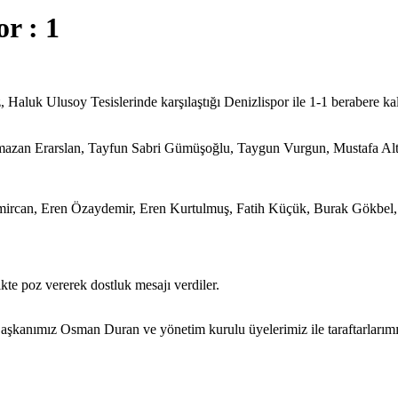
or : 1
 Haluk Ulusoy Tesislerinde karşılaştığı Denizlispor ile 1-1 berabere k
zan Erarslan, Tayfun Sabri Gümüşoğlu, Taygun Vurgun, Mustafa Altun
 Emircan, Eren Özaydemir, Eren Kurtulmuş, Fatih Küçük, Burak Gökbel
te poz vererek dostluk mesajı verdiler.
anımız Osman Duran ve yönetim kurulu üyelerimiz ile taraftarlarımızd