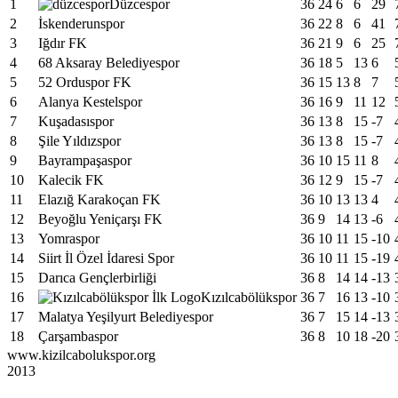
1
Düzcespor
36
24
6
6
29
2
İskenderunspor
36
22
8
6
41
3
Iğdır FK
36
21
9
6
25
4
68 Aksaray Belediyespor
36
18
5
13
6
5
52 Orduspor FK
36
15
13
8
7
6
Alanya Kestelspor
36
16
9
11
12
7
Kuşadasıspor
36
13
8
15
-7
8
Şile Yıldızspor
36
13
8
15
-7
9
Bayrampaşaspor
36
10
15
11
8
10
Kalecik FK
36
12
9
15
-7
11
Elazığ Karakoçan FK
36
10
13
13
4
12
Beyoğlu Yeniçarşı FK
36
9
14
13
-6
13
Yomraspor
36
10
11
15
-10
14
Siirt İl Özel İdaresi Spor
36
10
11
15
-19
15
Darıca Gençlerbirliği
36
8
14
14
-13
16
Kızılcabölükspor
36
7
16
13
-10
17
Malatya Yeşilyurt Belediyespor
36
7
15
14
-13
18
Çarşambaspor
36
8
10
18
-20
www.kizilcabolukspor.org
2013