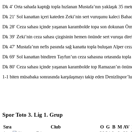
Dk 4′ Orta sahada kaptığı topla hızlanan Mustafa’nın yaklaşık 35 metred
Dk 21′ Sol kanattan içeri kateden Zeki’nin sert vuruşunu kaleci Bahad
Dk 28′ Ceza sahası içinde yaşanan karambolde topa son dokunan Ömer
Dk 39′ Zeki’nin ceza sahası çizgisinin hemen önünde sert vuruşu direk
Dk 47′ Mustafa’nın nefis pasında sağ kanatta topla buluşan Alper ceza 
Dk 69′ Sol kanattan bindiren Tayfun’un ceza sahasına ortasında topla 
Dk 80′ Ceza sahası içinde yaşanan karambolde top Ramazan’ın önünde
1-1 biten müsabaka sonrasında karşılaşmayı takip eden Denizlispor’lu
Spor Toto 3. Lig 1. Grup
Sıra
Club
O
G
B
M
AV