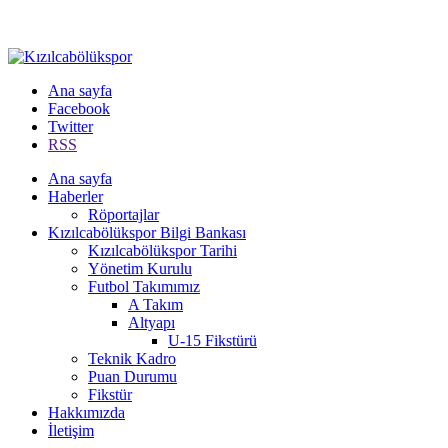
Ana sayfa
Facebook
Twitter
RSS
Ana sayfa
Haberler
Röportajlar
Kızılcabölükspor Bilgi Bankası
Kızılcabölükspor Tarihi
Yönetim Kurulu
Futbol Takımımız
A Takım
Altyapı
U-15 Fikstürü
Teknik Kadro
Puan Durumu
Fikstür
Hakkımızda
İletişim