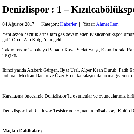
Denizlispor : 1 – Kızılcabölüksp
04 Ağustos 2017 |
Kategori:
Haberler
|
Yazar:
Ahmet İlem
Yeni sezon hazırlıklarına tam gaz devam eden Kızılcabölükspor’umuz,
golü Ömer Alp Kulga’dan geldi.
Takımımız müsabakaya Bahadır Kaya, Sedat Yahşi, Kaan Dorak, Rama
ile çıktı.
İkinci yarıda Ataberk Gürgen, İlyas Ural, Alper Kaan Duruk, Fatih
bulunan Mertcan Dadan ve Özer Ercili karşılaşmada forma giyemedi.
Karşılaşma öncesinde Denizlispor’lu oyuncular ve oyuncularımız birlik
Denizlispor Haluk Ulusoy Tesislerinde oynanan müsabakayı Kulüp Başk
Maçtan Dakikalar ;