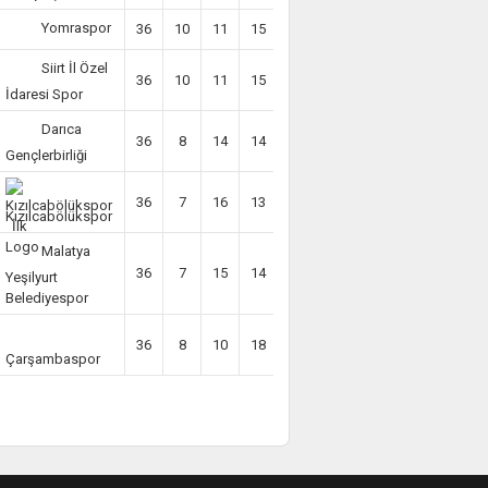
Yomraspor
36
10
11
15
-10
41
Siirt İl Özel
36
10
11
15
-19
41
İdaresi Spor
Darıca
36
8
14
14
-13
38
Gençlerbirliği
36
7
16
13
-10
37
Kızılcabölükspor
Malatya
36
7
15
14
-13
36
Yeşilyurt
Belediyespor
36
8
10
18
-20
34
Çarşambaspor