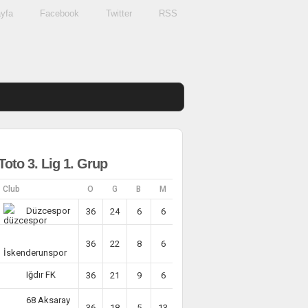
yfa
Facebook
Twitter
RSS
Toto 3. Lig 1. Grup
Club
O
G
B
M
AV
P
Düzcespor
36
24
6
6
29
78
36
22
8
6
41
73
İskenderunspor
Iğdır FK
36
21
9
6
25
72
68 Aksaray
36
18
5
13
6
59