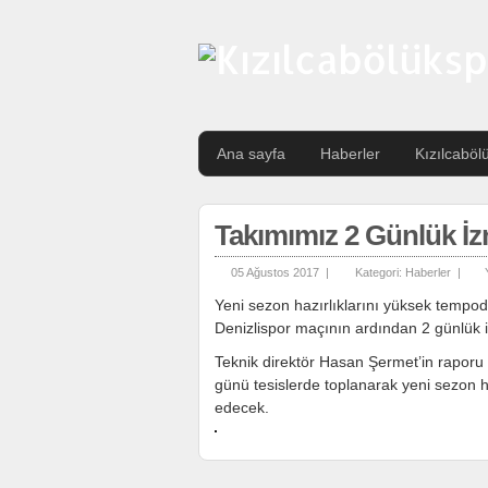
Ana sayfa
Haberler
Kızılcaböl
Takımımız 2 Günlük İzn
05 Ağustos 2017 |
Kategori:
Haberler
|
Yeni sezon hazırlıklarını yüksek tempo
Denizlispor maçının ardından 2 günlük i
Teknik direktör Hasan Şermet’in raporu 
günü tesislerde toplanarak yeni sezon h
edecek.