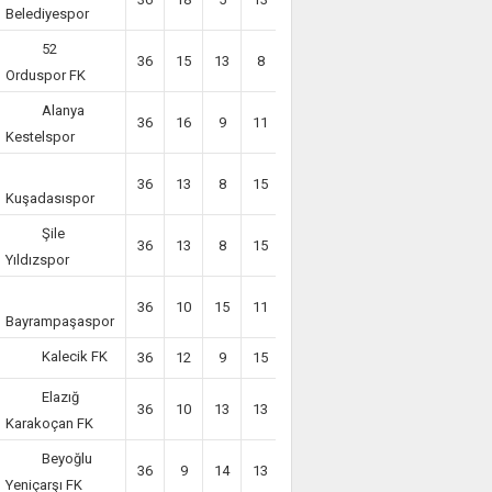
Belediyespor
52
36
15
13
8
7
58
Orduspor FK
Alanya
36
16
9
11
12
57
Kestelspor
36
13
8
15
-7
47
Kuşadasıspor
Şile
36
13
8
15
-7
47
Yıldızspor
36
10
15
11
8
45
Bayrampaşaspor
Kalecik FK
36
12
9
15
-7
45
Elazığ
36
10
13
13
4
43
Karakoçan FK
Beyoğlu
36
9
14
13
-6
41
Yeniçarşı FK