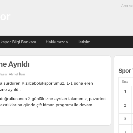
Ana sa
ükspor Bilgi Bankası
Hakkımızda
İletişim
e Ayrıldı
Spor 
Yazar:
Ahmet İlem
Sıra
da sürdüren Kızılcabölükspor’umuz, 1-1 sona eren
zne ayrıldı.
1
doğrultusunda 2 günlük izne ayrılan takımımız, pazartesi
azırlıklarına günde çift idman programı ile devam
2
3
4