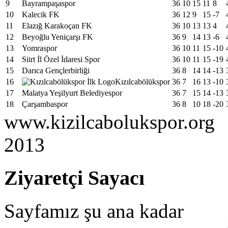
9
Bayrampaşaspor
36
10
15
11
8
10
Kalecik FK
36
12
9
15
-7
11
Elazığ Karakoçan FK
36
10
13
13
4
12
Beyoğlu Yeniçarşı FK
36
9
14
13
-6
13
Yomraspor
36
10
11
15
-10
14
Siirt İl Özel İdaresi Spor
36
10
11
15
-19
15
Darıca Gençlerbirliği
36
8
14
14
-13
16
Kızılcabölükspor
36
7
16
13
-10
17
Malatya Yeşilyurt Belediyespor
36
7
15
14
-13
18
Çarşambaspor
36
8
10
18
-20
www.kizilcabolukspor.org
2013
Ziyaretçi Sayacı
Sayfamız şu ana kadar