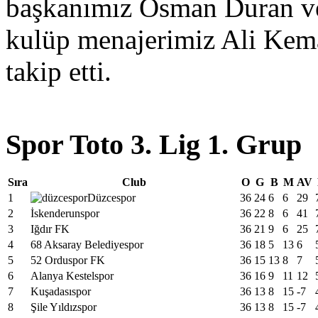
başkanımız Osman Duran ve
kulüp menajerimiz Ali Kem
takip etti.
Spor Toto 3. Lig 1. Grup
Sıra
Club
O
G
B
M
AV
1
Düzcespor
36
24
6
6
29
2
İskenderunspor
36
22
8
6
41
3
Iğdır FK
36
21
9
6
25
4
68 Aksaray Belediyespor
36
18
5
13
6
5
52 Orduspor FK
36
15
13
8
7
6
Alanya Kestelspor
36
16
9
11
12
7
Kuşadasıspor
36
13
8
15
-7
8
Şile Yıldızspor
36
13
8
15
-7