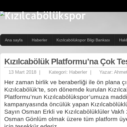
Ana sayfa
Haberler
Kızılcabölükspor Bilgi Bankası
Hak
Kızılcabölük Platformu’na Çok Te
13 Mart 2018 |
Kategori:
Haberler
|
Yazar:
Ahmet
Her zaman birlik ve beraberliği ile ön plana ç
Kızılcabölük’te, son dönemde kurulan Kızılc
Platformu’nun Kızılcabölükspor’umuza maddi
kampanyasında öncülük yapan Kızılcabölüklü
Sayın Osman Erkli ve Kızılcabölüklüler Vakfı
Osman Gönlüm olmak üzere tüm platform üyel
için teşekkür ederiz.