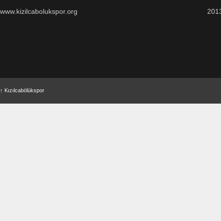
www.kizilcabolukspor.org
201
↑
Kızılcabölükspor