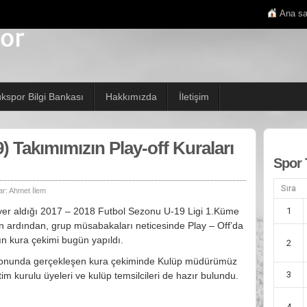
Ana sa
ükspor Bilgi Bankası
Hakkımızda
İletişim
) Takımımızın Play-off Kuraları
Spor 
Sıra
ar:
Ahmet İlem
yer aldığı 2017 – 2018 Futbol Sezonu U-19 Ligi 1.Küme
1
ardından, grup müsabakaları neticesinde Play – Off’da
 kura çekimi bugün yapıldı.
2
syonunda gerçekleşen kura çekiminde Kulüp müdürümüz
3
m kurulu üyeleri ve kulüp temsilcileri de hazır bulundu.
4