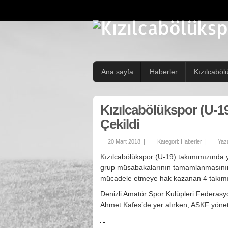
Ana sayfa
Haberler
Kızılcaböl
Kızılcabölükspor (U-19
Çekildi
20 Mart 2018 |
Kategori:
Haberler
|
Yaz
Kızılcabölükspor (U-19) takımımızında 
grup müsabakalarının tamamlanmasının 
mücadele etmeye hak kazanan 4 takımın
Denizli Amatör Spor Kulüpleri Federa
Ahmet Kafes’de yer alırken, ASKF yöneti