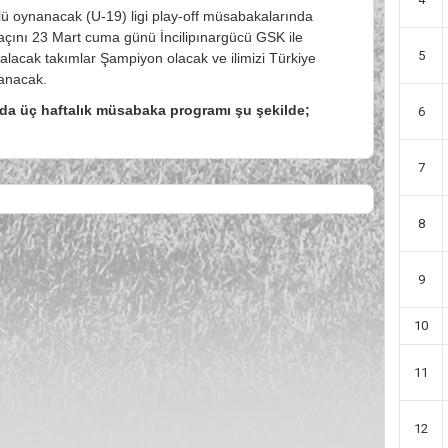
ulü oynanacak (U-19) ligi play-off müsabakalarında
maçını 23 Mart cuma günü İncilipınargücü GSK ile
5
ı alacak takımlar Şampiyon olacak ve ilimizi Türkiye
anacak.
da üç haftalık müsabaka programı şu şekilde;
6
7
8
9
10
11
12