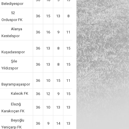
Belediyespor
52
36
15
13
8
7
58
Orduspor FK
Alanya
36
16
9
11
12
57
Kestelspor
36
13
8
15
-7
47
Kuşadasıspor
Şile
36
13
8
15
-7
47
Yıldızspor
36
10
15
11
8
45
Bayrampaşaspor
Kalecik FK
36
12
9
15
-7
45
Elazığ
36
10
13
13
4
43
Karakoçan FK
Beyoğlu
36
9
14
13
-6
41
Yeniçarşı FK