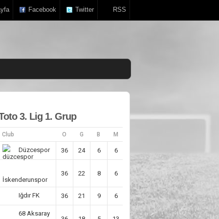
yfa
Facebook
Twitter
RSS
Toto 3. Lig 1. Grup
Club
O
G
B
M
AV
P
Düzcespor
36
24
6
6
29
78
36
22
8
6
41
73
İskenderunspor
Iğdır FK
36
21
9
6
25
72
68 Aksaray
36
18
5
13
6
59