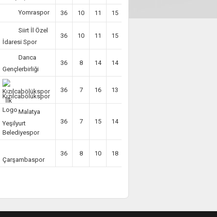
Yomraspor
36
10
11
15
-10
41
Siirt İl Özel
36
10
11
15
-19
41
İdaresi Spor
Darıca
36
8
14
14
-13
38
Gençlerbirliği
36
7
16
13
-10
37
Kızılcabölükspor
Malatya
36
7
15
14
-13
36
Yeşilyurt
Belediyespor
36
8
10
18
-20
34
Çarşambaspor