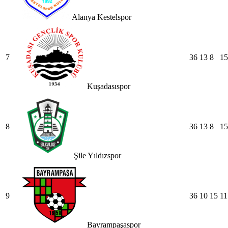
Alanya Kestelspor
7
36
13
8
15
Kuşadasıspor
8
36
13
8
15
Şile Yıldızspor
9
36
10
15
11
Bayrampaşaspor