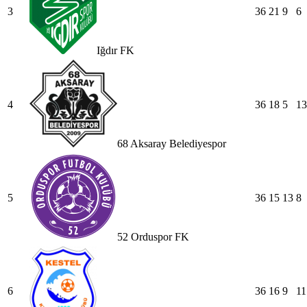
3
36
21
9
6
Iğdır FK
4
36
18
5
13
68 Aksaray Belediyespor
5
36
15
13
8
52 Orduspor FK
6
36
16
9
11