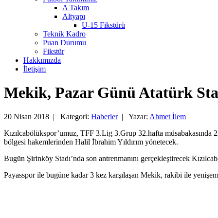
A Takım
Altyapı
U-15 Fikstürü
Teknik Kadro
Puan Durumu
Fikstür
Hakkımızda
İletişim
Mekik, Pazar Günü Atatürk St
20 Nisan 2018 |
Kategori:
Haberler
|
Yazar:
Ahmet İlem
Kızılcabölükspor’umuz, TFF 3.Lig 3.Grup 32.hafta müsabakasında 22
bölgesi hakemlerinden Halil İbrahim Yıldırım yönetecek.
Bugün Şirinköy Stadı’nda son antrenmanını gerçekleştirecek Kızılca
Payasspor ile bugüne kadar 3 kez karşılaşan Mekik, rakibi ile yenişem