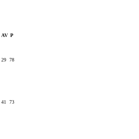
AV
P
29
78
41
73