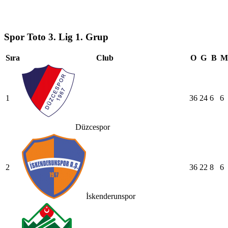
Spor Toto 3. Lig 1. Grup
Sıra
Club
O
G
B
M
1
36
24
6
6
Düzcespor
2
36
22
8
6
İskenderunspor