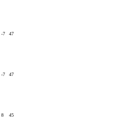
-7
47
-7
47
8
45