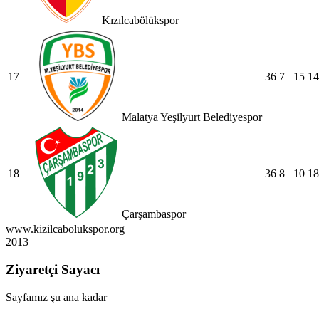
Kızılcabölükspor
17
36
7
15
14
Malatya Yeşilyurt Belediyespor
18
36
8
10
18
Çarşambaspor
www.kizilcabolukspor.org
2013
Ziyaretçi Sayacı
Sayfamız şu ana kadar