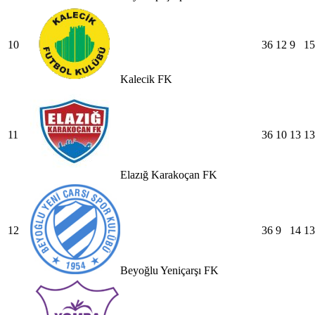
10
36
12
9
15
Kalecik FK
11
36
10
13
13
Elazığ Karakoçan FK
12
36
9
14
13
Beyoğlu Yeniçarşı FK