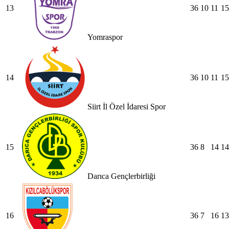
13
36
10
11
15
Yomraspor
14
36
10
11
15
Siirt İl Özel İdaresi Spor
15
36
8
14
14
Darıca Gençlerbirliği
16
36
7
16
13