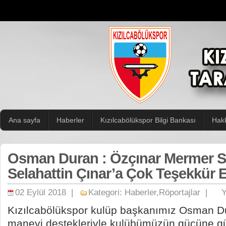
Ana sayfa
Haberler
Kızılcabölükspor Bilgi Bankası
Hak
Osman Duran : Özçınar Mermer S
Selahattin Çınar’a Çok Teşekkür 
02 Eylül 2018 |
Kategori:
Haberler
,
Röportajlar
|
Y
Kızılcabölükspor kulüp başkanımız Osman D
manevi destekleriyle kulübümüzün gücüne g