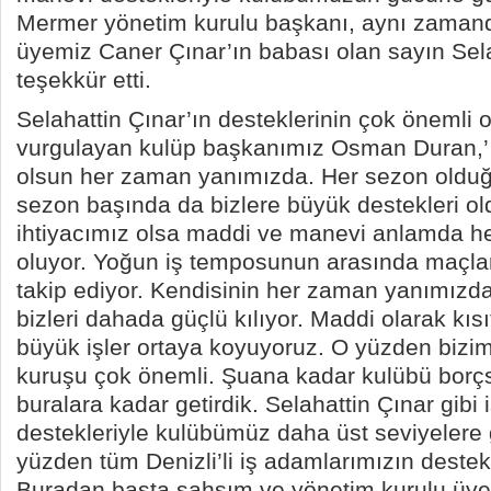
Mermer yönetim kurulu başkanı, aynı zaman
üyemiz Caner Çınar’ın babası olan sayın Sela
teşekkür etti.
Selahattin Çınar’ın desteklerinin çok önemli
vurgulayan kulüp başkanımız Osman Duran,’ 
olsun her zaman yanımızda. Her sezon olduğu
sezon başında da bizlere büyük destekleri o
ihtiyacımız olsa maddi ve manevi anlamda h
oluyor. Yoğun iş temposunun arasında maçla
takip ediyor. Kendisinin her zaman yanımızd
bizleri dahada güçlü kılıyor. Maddi olarak kısıt
büyük işler ortaya koyuyoruz. O yüzden bizim
kuruşu çok önemli. Şuana kadar kulübü borçs
buralara kadar getirdik. Selahattin Çınar gibi
destekleriyle kulübümüz daha üst seviyelere g
yüzden tüm Denizli’li iş adamlarımızın destekl
Buradan başta şahsım ve yönetim kurulu üye