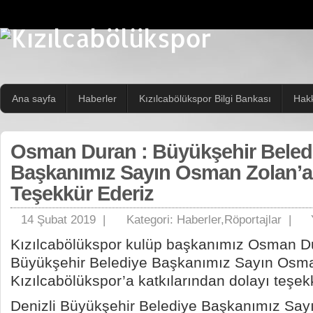
Ana sayfa
Haberler
Kızılcabölükspor Bilgi Bankası
Hak
Osman Duran : Büyükşehir Beled
Başkanımız Sayın Osman Zolan’
Teşekkür Ederiz
14 Şubat 2019 |
Kategori:
Haberler
,
Röportajlar
|
Kızılcabölükspor kulüp başkanımız Osman Du
Büyükşehir Belediye Başkanımız Sayın Osma
Kızılcabölükspor’a katkılarından dolayı teşekk
Denizli Büyükşehir Belediye Başkanımız Say