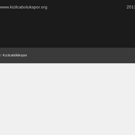
www.kizilcabolukspor.org
201
↑
Kızılcabölükspor