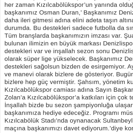
her zaman Kızılcabölükspor’un yanında olduğ
başkanımız Osman Duran,’ Başkanımız Deniz
daha ileri gitmesi adına elini adeta taşın alt
durumda. Bu destekleri sadece futbolla da s
Tüm branşlarda başkanımızın imzası var. Şua
bulunan ilimizin en büyük markası Denizlispo
destekleri var ve inşallah sezon sonu Denizl
olarak süper lige yükselecek. Başkanımız Den
destekleri sağolsun bizden de esirgemiyor. A
ve manevi olarak bizlere de gösteriyor. Bugün
bizlere hep güç vermiştir. Şahsım, yönetim k
Kızılcabölükspor camiası adına Sayın Başk
Zolan’a Kızılcabölükspor’a katkıları için çok
İnşallah bizde bu sezon şampiyonluğa ulaşa
başkanımıza hediye edeceğiz. Programı müs
Kızılcabölük Stadı’nda oynanacak Sultanbeyl
maçına başkanımızı davet ediyorum.’diye ko