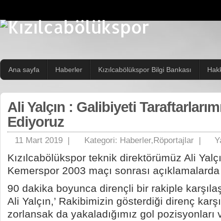
Ana sayfa
Haberler
Kızılcabölükspor Bilgi Bankası
Hak
Ali Yalçın : Galibiyeti Taraftarlar
Ediyoruz
11 Mart 2019 |
Kategori:
Haberler
,
Röportajlar
|
Y
Kızılcabölükspor teknik direktörümüz Ali Yalç
Kemerspor 2003 maçı sonrası açıklamalarda
90 dakika boyunca dirençli bir rakiple karşılaşt
Ali Yalçın,’ Rakibimizin gösterdiği direnç karş
zorlansak da yakaladığımız gol pozisyonları 