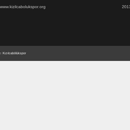
www.kizilcabolukspor.org
201
↑
Kızılcabölükspor