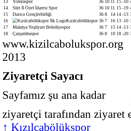
13
Yomraspor
36
10
11
15
-10
14
Siirt İl Özel İdaresi Spor
36
10
11
15
-19
15
Darıca Gençlerbirliği
36
8
14
14
-13
16
Kızılcabölükspor
36
7
16
13
-10
17
Malatya Yeşilyurt Belediyespor
36
7
15
14
-13
18
Çarşambaspor
36
8
10
18
-20
www.kizilcabolukspor.org
2013
Ziyaretçi Sayacı
Sayfamız şu ana kadar
ziyaretçi tarafından ziyaret 
↑
Kızılcabölükspor