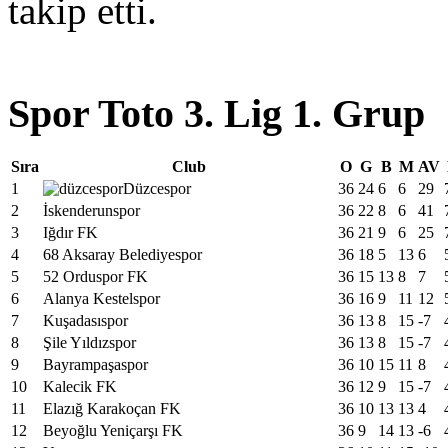
takip etti.
Spor Toto 3. Lig 1. Grup
Sıra
Club
O
G
B
M
AV
1
Düzcespor
36
24
6
6
29
2
İskenderunspor
36
22
8
6
41
3
Iğdır FK
36
21
9
6
25
4
68 Aksaray Belediyespor
36
18
5
13
6
5
52 Orduspor FK
36
15
13
8
7
6
Alanya Kestelspor
36
16
9
11
12
7
Kuşadasıspor
36
13
8
15
-7
8
Şile Yıldızspor
36
13
8
15
-7
9
Bayrampaşaspor
36
10
15
11
8
10
Kalecik FK
36
12
9
15
-7
11
Elazığ Karakoçan FK
36
10
13
13
4
12
Beyoğlu Yeniçarşı FK
36
9
14
13
-6