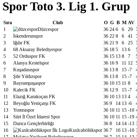
Spor Toto 3. Lig 1. Grup
Sıra
Club
O
G
B
M
AV
1
Düzcespor
36
24
6
6
29
2
İskenderunspor
36
22
8
6
41
3
Iğdır FK
36
21
9
6
25
4
68 Aksaray Belediyespor
36
18
5
13
6
5
52 Orduspor FK
36
15
13
8
7
6
Alanya Kestelspor
36
16
9
11
12
7
Kuşadasıspor
36
13
8
15
-7
8
Şile Yıldızspor
36
13
8
15
-7
9
Bayrampaşaspor
36
10
15
11
8
10
Kalecik FK
36
12
9
15
-7
11
Elazığ Karakoçan FK
36
10
13
13
4
12
Beyoğlu Yeniçarşı FK
36
9
14
13
-6
13
Yomraspor
36
10
11
15
-10
14
Siirt İl Özel İdaresi Spor
36
10
11
15
-19
15
Darıca Gençlerbirliği
36
8
14
14
-13
16
Kızılcabölükspor
36
7
16
13
-10
17
Malatya Yeşilyurt Belediyespor
36
7
15
14
-13