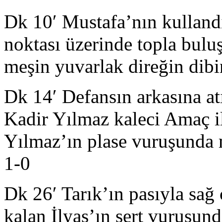
Dk 10′ Mustafa’nın kulland
noktası üzerinde topla bul
meşin yuvarlak direğin dibin
Dk 14′ Defansın arkasına at
Kadir Yılmaz kaleci Amaç il
Yılmaz’ın plase vuruşunda m
1-0
Dk 26′ Tarık’ın pasıyla sağ 
kalan İlyas’ın sert vuruşun