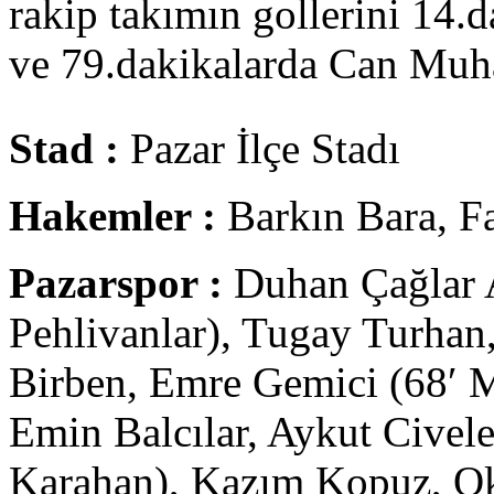
rakip takımın gollerini 14.
ve 79.dakikalarda Can Muh
Stad :
Pazar İlçe Stadı
Hakemler :
Barkın Bara, Fa
Pazarspor :
Duhan Çağlar 
Pehlivanlar), Tugay Turhan
Birben, Emre Gemici (68′
Emin Balcılar, Aykut Civel
Karahan), Kazım Kopuz, 