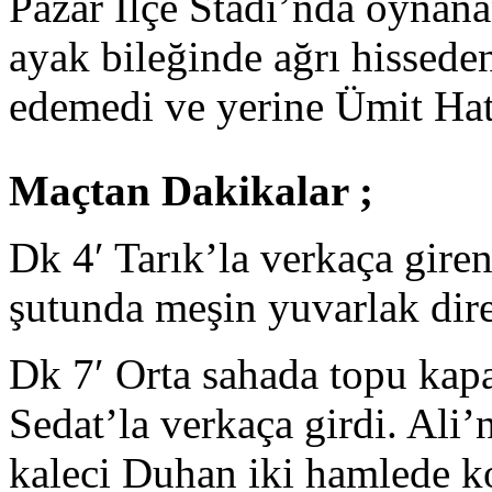
Pazar İlçe Stadı’nda oynan
ayak bileğinde ağrı hissed
edemedi ve yerine Ümit Hat
Maçtan Dakikalar ;
Dk 4′ Tarık’la verkaça giren
şutunda meşin yuvarlak dire
Dk 7′ Orta sahada topu kapa
Sedat’la verkaça girdi. Ali
kaleci Duhan iki hamlede kon