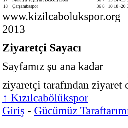
18
Çarşambaspor
36
8
10
18
-20
www.kizilcabolukspor.org
2013
Ziyaretçi Sayacı
Sayfamız şu ana kadar
ziyaretçi tarafından ziyaret 
↑
Kızılcabölükspor
Giriş
-
Gücümüz Taraftarım