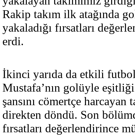
yakalayan takımımız girdiği 
Rakip takım ilk atağında go
yakaladığı fırsatları değer
erdi.
İkinci yarıda da etkili fut
Mustafa’nın golüyle eşitliğ
şansını cömertçe harcayan 
direkten döndü. Son bölümd
fırsatları değerlendirince 