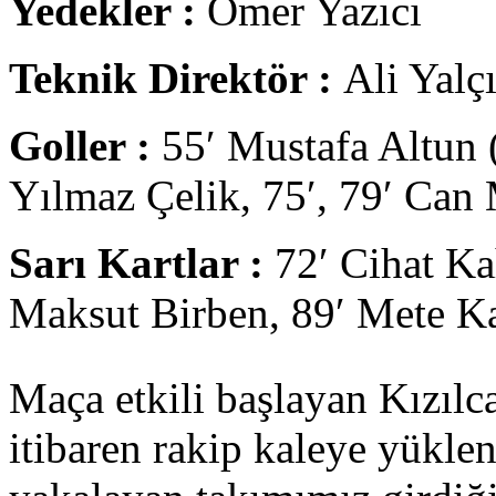
Yedekler :
Ömer Yazıcı
Teknik Direktör :
Ali Yalç
Goller :
55′ Mustafa Altun 
Yılmaz Çelik, 75′, 79′ Can
Sarı Kartlar :
72′ Cihat Ka
Maksut Birben, 89′ Mete Ka
Maça etkili başlayan Kızıl
itibaren rakip kaleye yükle