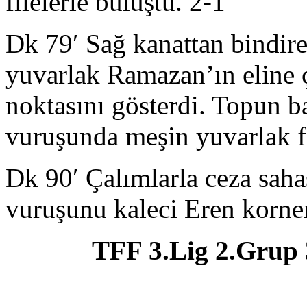
filelerle buluştu. 2-1
Dk 79′ Sağ kanattan bindire
yuvarlak Ramazan’ın eline 
noktasını gösterdi. Topun
vuruşunda meşin yuvarlak fi
Dk 90′ Çalımlarla ceza sahas
vuruşunu kaleci Eren korner
TFF 3.Lig 2.Grup 