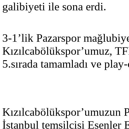
galibiyeti ile sona erdi.
3-1’lik Pazarspor mağlubiye
Kızılcabölükspor’umuz, TF
5.sırada tamamladı ve play
Kızılcabölükspor’umuzun Pla
İstanbul temsilcisi Esenler