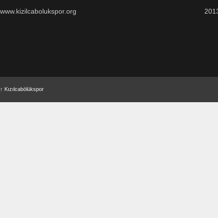
www.kizilcabolukspor.org
201
↑
Kızılcabölükspor