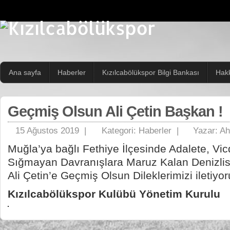
Ana sayfa
Haberler
Kızılcabölükspor Bilgi Bankası
Hak
Geçmiş Olsun Ali Çetin Başkan !
15 Ağustos 2019 |
Kategori:
Haberler
|
Yazar:
Ah
Muğla’ya bağlı Fethiye İlçesinde Adalete, V
Sığmayan Davranışlara Maruz Kalan Denizli
Ali Çetin’e Geçmiş Olsun Dileklerimizi iletiyor
Kızılcabölükspor Kulübü Yönetim Kurulu