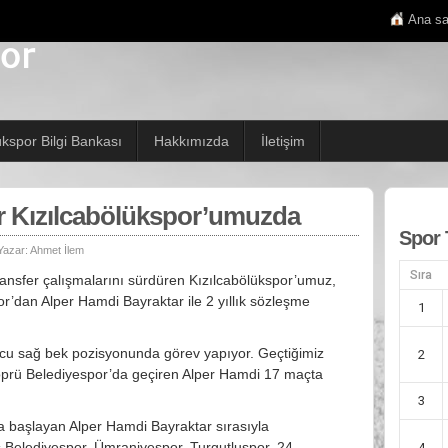
Ana sa
ükspor Bilgi Bankası
Hakkımızda
İletişim
r Kızılcabölükspor’umuzda
Spor 
Yazar:
Ahmet İlem
Sıra
ansfer çalışmalarını sürdüren Kızılcabölükspor’umuz,
r’dan Alper Hamdi Bayraktar ile 2 yıllık sözleşme
1
cu sağ bek pozisyonunda görev yapıyor. Geçtiğimiz
2
prü Belediyespor’da geçiren Alper Hamdi 17 maçta
3
da başlayan Alper Hamdi Bayraktar sırasıyla
 Belediyespor, Ümraniyespor, Turgutluspor, 24
4