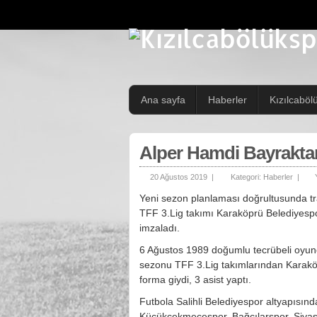
Ana sayfa
Haberler
Kızılcaböl
Alper Hamdi Bayrakta
20 Ağustos 2019 |
Kategori:
Haberler
|
Yeni sezon planlaması doğrultusunda tr
TFF 3.Lig takımı Karaköprü Belediyespo
imzaladı.
6 Ağustos 1989 doğumlu tecrübeli oyun
sezonu TFF 3.Lig takımlarından Karakö
forma giydi, 3 asist yaptı.
Futbola Salihli Belediyespor altyapısın
Küçükçekmecespor, Bağcılarspor, Sivas