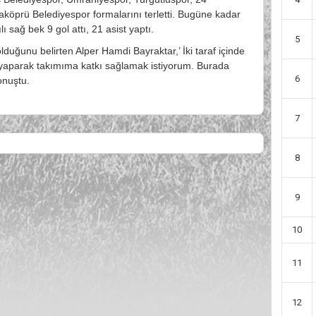
köprü Belediyespor formalarını terletti. Bugüne kadar
sağ bek 9 gol attı, 21 asist yaptı.
5
olduğunu belirten Alper Hamdi Bayraktar,’ İki taraf içinde
ni yaparak takımıma katkı sağlamak istiyorum. Burada
6
onuştu.
7
8
9
10
11
12