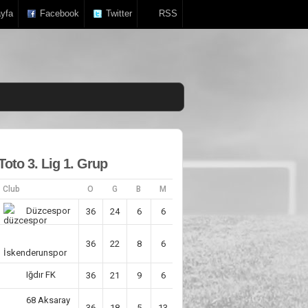
yfa
Facebook
Twitter
RSS
Toto 3. Lig 1. Grup
Club
O
G
B
M
AV
P
Düzcespor
36
24
6
6
29
78
36
22
8
6
41
73
İskenderunspor
Iğdır FK
36
21
9
6
25
72
68 Aksaray
36
18
5
13
6
59