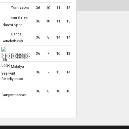
Yomraspor
36
10
11
15
-10
41
Siirt İl Özel
36
10
11
15
-19
41
İdaresi Spor
Darıca
36
8
14
14
-13
38
Gençlerbirliği
36
7
16
13
-10
37
Kızılcabölükspor
Malatya
36
7
15
14
-13
36
Yeşilyurt
Belediyespor
36
8
10
18
-20
34
Çarşambaspor