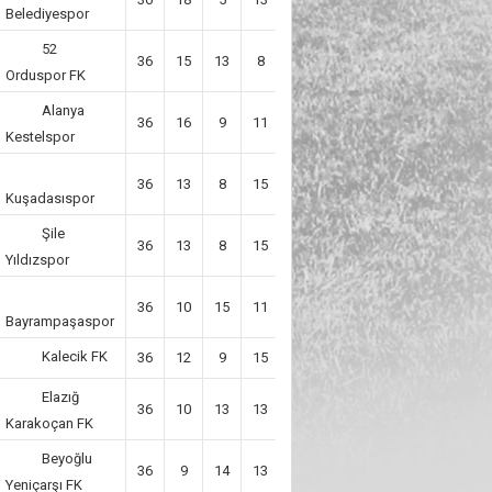
Belediyespor
52
36
15
13
8
7
58
Orduspor FK
Alanya
36
16
9
11
12
57
Kestelspor
36
13
8
15
-7
47
Kuşadasıspor
Şile
36
13
8
15
-7
47
Yıldızspor
36
10
15
11
8
45
Bayrampaşaspor
Kalecik FK
36
12
9
15
-7
45
Elazığ
36
10
13
13
4
43
Karakoçan FK
Beyoğlu
36
9
14
13
-6
41
Yeniçarşı FK