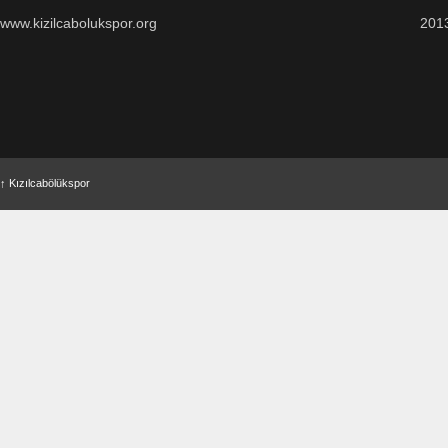
www.kizilcabolukspor.org
201
↑
Kızılcabölükspor