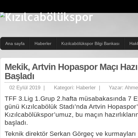
Ana sayfa
Haberler
Kızılcabölükspor Bilgi Bankası
Hak
Mekik, Artvin Hopaspor Maçı Hazır
Başladı
02 Eylül 2019 |
Kategori:
Haberler
|
Yazar:
Ahmet
TFF 3.Lig 1.Grup 2.hafta müsabakasında 7 E
günü Kızılcabölük Stadı’nda Artvin Hopaspo
Kızılcabölükspor’umuz, bu maçın hazırlıklar
başladı.
Teknik direktör Serkan Görgeç ve kurmayları