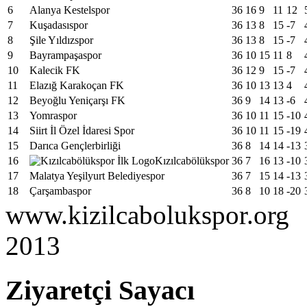
6
Alanya Kestelspor
36
16
9
11
12
7
Kuşadasıspor
36
13
8
15
-7
8
Şile Yıldızspor
36
13
8
15
-7
9
Bayrampaşaspor
36
10
15
11
8
10
Kalecik FK
36
12
9
15
-7
11
Elazığ Karakoçan FK
36
10
13
13
4
12
Beyoğlu Yeniçarşı FK
36
9
14
13
-6
13
Yomraspor
36
10
11
15
-10
14
Siirt İl Özel İdaresi Spor
36
10
11
15
-19
15
Darıca Gençlerbirliği
36
8
14
14
-13
16
Kızılcabölükspor
36
7
16
13
-10
17
Malatya Yeşilyurt Belediyespor
36
7
15
14
-13
18
Çarşambaspor
36
8
10
18
-20
www.kizilcabolukspor.org
2013
Ziyaretçi Sayacı