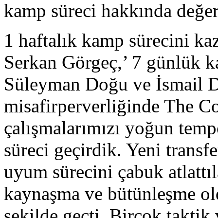
kamp süreci hakkında değer
1 haftalık kamp sürecini kaza
Serkan Görgeç,’ 7 günlük k
Süleyman Doğu ve İsmail D
misafirperverliğinde The C
çalışmalarımızı yoğun temp
süreci geçirdik. Yeni transf
uyum sürecini çabuk atlattı
kaynaşma ve bütünleşme old
şekilde geçti. Birçok taktik