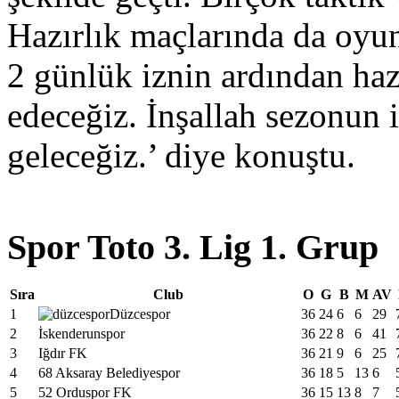
Hazırlık maçlarında da oyun
2 günlük iznin ardından ha
edeceğiz. İnşallah sezonun i
geleceğiz.’ diye konuştu.
Spor Toto 3. Lig 1. Grup
Sıra
Club
O
G
B
M
AV
1
Düzcespor
36
24
6
6
29
2
İskenderunspor
36
22
8
6
41
3
Iğdır FK
36
21
9
6
25
4
68 Aksaray Belediyespor
36
18
5
13
6
5
52 Orduspor FK
36
15
13
8
7