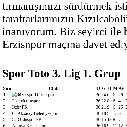
tırmanışımızı sürdürmek is
taraftarlarımızın Kızılcaböl
inanıyorum. Biz seyirci ile 
Erzisnpor maçına davet edi
Spor Toto 3. Lig 1. Grup
Sıra
Club
O
G
B
M
AV
1
Düzcespor
36
24
6
6
29
2
İskenderunspor
36
22
8
6
41
3
Iğdır FK
36
21
9
6
25
4
68 Aksaray Belediyespor
36
18
5
13
6
5
52 Orduspor FK
36
15
13
8
7
6
Alanya Kestelspor
36
16
9
11
12