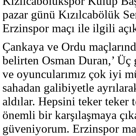
Kızılcabölükspor Kulüp B
pazar günü Kızılcabölük S
Erzinspor maçı ile ilgili aç
Çankaya ve Ordu maçlarında 
belirten Osman Duran,’ Üç g
ve oyuncularımız çok iyi müc
sahadan galibiyetle ayrılara
aldılar. Hepsini teker teker
önemli bir karşılaşmaya çı
güveniyorum. Erzinspor maç