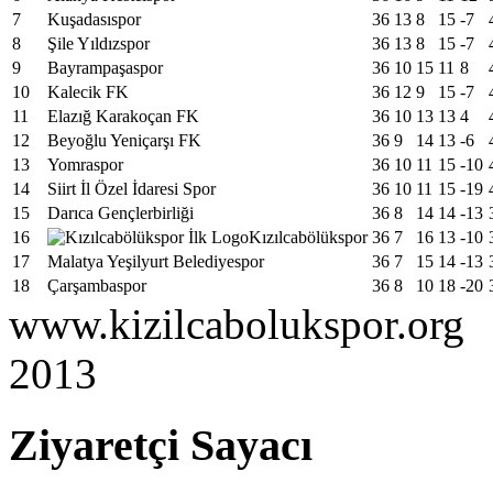
7
Kuşadasıspor
36
13
8
15
-7
8
Şile Yıldızspor
36
13
8
15
-7
9
Bayrampaşaspor
36
10
15
11
8
10
Kalecik FK
36
12
9
15
-7
11
Elazığ Karakoçan FK
36
10
13
13
4
12
Beyoğlu Yeniçarşı FK
36
9
14
13
-6
13
Yomraspor
36
10
11
15
-10
14
Siirt İl Özel İdaresi Spor
36
10
11
15
-19
15
Darıca Gençlerbirliği
36
8
14
14
-13
16
Kızılcabölükspor
36
7
16
13
-10
17
Malatya Yeşilyurt Belediyespor
36
7
15
14
-13
18
Çarşambaspor
36
8
10
18
-20
www.kizilcabolukspor.org
2013
Ziyaretçi Sayacı