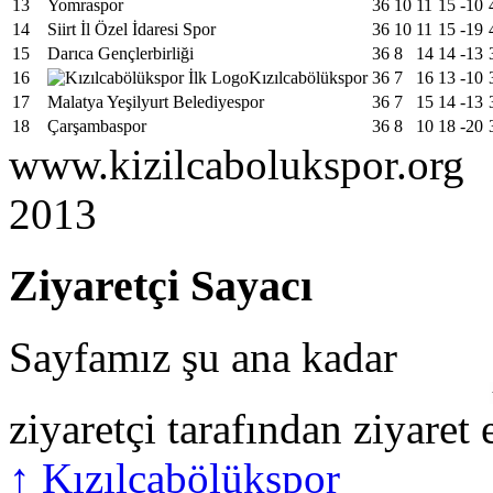
13
Yomraspor
36
10
11
15
-10
14
Siirt İl Özel İdaresi Spor
36
10
11
15
-19
15
Darıca Gençlerbirliği
36
8
14
14
-13
16
Kızılcabölükspor
36
7
16
13
-10
17
Malatya Yeşilyurt Belediyespor
36
7
15
14
-13
18
Çarşambaspor
36
8
10
18
-20
www.kizilcabolukspor.org
2013
Ziyaretçi Sayacı
Sayfamız şu ana kadar
ziyaretçi tarafından ziyaret 
↑
Kızılcabölükspor