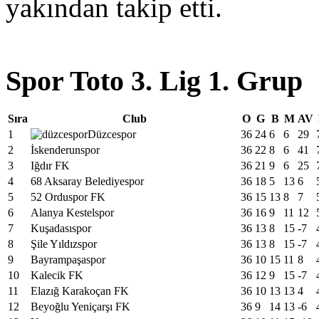
yakından takip etti.
Spor Toto 3. Lig 1. Grup
Sıra
Club
O
G
B
M
AV
1
Düzcespor
36
24
6
6
29
2
İskenderunspor
36
22
8
6
41
3
Iğdır FK
36
21
9
6
25
4
68 Aksaray Belediyespor
36
18
5
13
6
5
52 Orduspor FK
36
15
13
8
7
6
Alanya Kestelspor
36
16
9
11
12
7
Kuşadasıspor
36
13
8
15
-7
8
Şile Yıldızspor
36
13
8
15
-7
9
Bayrampaşaspor
36
10
15
11
8
10
Kalecik FK
36
12
9
15
-7
11
Elazığ Karakoçan FK
36
10
13
13
4
12
Beyoğlu Yeniçarşı FK
36
9
14
13
-6