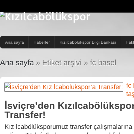
Ana sayfa
Haberler
Kızılcabölükspor Bilgi Bankası
Hak
Ana sayfa
» Etiket arşivi » fc basel
fc
ta
İsviçre’den Kızılcabölükspo
Transfer!
Kızılcabölüksporumuz transfer çalışmalarına