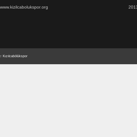
www.kizilcabolukspor.org
201
↑
Kızılcabölükspor