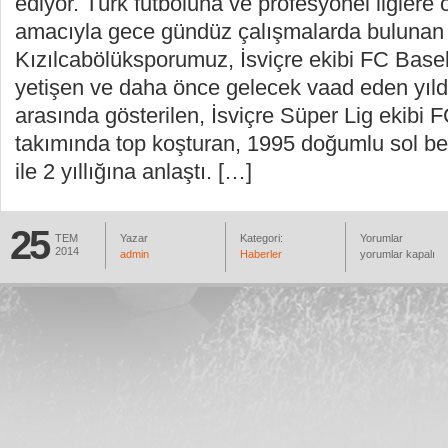
ediyor. Türk futboluna ve profesyonel liglere
amacıyla gece gündüz çalışmalarda bulunan
Kızılcabölüksporumuz, İsviçre ekibi FC Basel
yetişen ve daha önce gelecek vaad eden yıld
arasında gösterilen, İsviçre Süper Lig ekibi 
takımında top koşturan, 1995 doğumlu sol b
ile 2 yıllığına anlaştı. […]
25
TEM
Yazar
Kategori:
Yorumlar
2014
İsviçre’den
admin
Haberler
yorumlar kapalı
Kızılcabölükspor’a
Transfer!
için