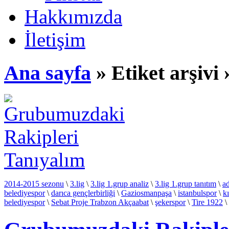
Hakkımızda
İletişim
Ana sayfa
» Etiket arşivi 
2014-2015 sezonu
\
3.lig
\
3.lig 1.grup analiz
\
3.lig 1.grup tanıtım
\
ad
belediyespor
\
darıca gençlerbirliği
\
Gaziosmanpaşa
\
istanbulspor
\
k
belediyespor
\
Sebat Proje Trabzon Akçaabat
\
şekerspor
\
Tire 1922
\