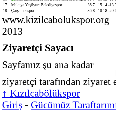
17
Malatya Yeşilyurt Belediyespor
36
7
15
14
-13
18
Çarşambaspor
36
8
10
18
-20
www.kizilcabolukspor.org
2013
Ziyaretçi Sayacı
Sayfamız şu ana kadar
ziyaretçi tarafından ziyaret 
↑
Kızılcabölükspor
Giriş
-
Gücümüz Taraftarım