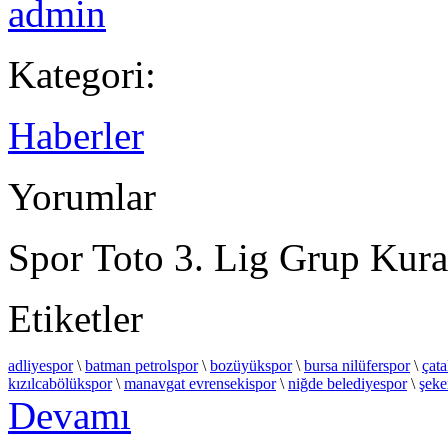
admin
Kategori:
Haberler
Yorumlar
Spor Toto 3. Lig Grup Kural
Etiketler
adliyespor
\
batman petrolspor
\
bozüyükspor
\
bursa nilüferspor
\
çata
kızılcabölükspor
\
manavgat evrensekispor
\
niğde belediyespor
\
şeke
Devamı