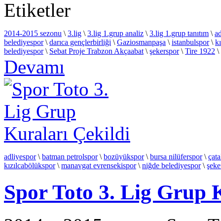
Etiketler
2014-2015 sezonu
\
3.lig
\
3.lig 1.grup analiz
\
3.lig 1.grup tanıtım
\
ad
belediyespor
\
darıca gençlerbirliği
\
Gaziosmanpaşa
\
istanbulspor
\
k
belediyespor
\
Sebat Proje Trabzon Akçaabat
\
şekerspor
\
Tire 1922
\
Devamı
adliyespor
\
batman petrolspor
\
bozüyükspor
\
bursa nilüferspor
\
çata
kızılcabölükspor
\
manavgat evrensekispor
\
niğde belediyespor
\
şeke
Spor Toto 3. Lig Grup 