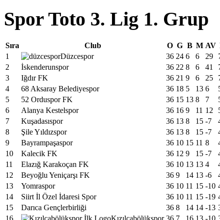
Spor Toto 3. Lig 1. Grup
Sıra
Club
O
G
B
M
AV
1
Düzcespor
36
24
6
6
29
2
İskenderunspor
36
22
8
6
41
3
Iğdır FK
36
21
9
6
25
4
68 Aksaray Belediyespor
36
18
5
13
6
5
52 Orduspor FK
36
15
13
8
7
6
Alanya Kestelspor
36
16
9
11
12
7
Kuşadasıspor
36
13
8
15
-7
8
Şile Yıldızspor
36
13
8
15
-7
9
Bayrampaşaspor
36
10
15
11
8
10
Kalecik FK
36
12
9
15
-7
11
Elazığ Karakoçan FK
36
10
13
13
4
12
Beyoğlu Yeniçarşı FK
36
9
14
13
-6
13
Yomraspor
36
10
11
15
-10
14
Siirt İl Özel İdaresi Spor
36
10
11
15
-19
15
Darıca Gençlerbirliği
36
8
14
14
-13
16
Kızılcabölükspor
36
7
16
13
-10