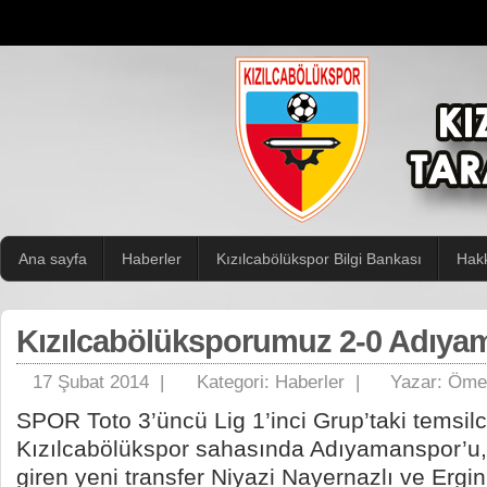
Ana sayfa
Haberler
Kızılcabölükspor Bilgi Bankası
Hak
Kızılcabölüksporumuz 2-0 Adıya
17 Şubat 2014 |
Kategori:
Haberler
|
Yazar:
Ömer
SPOR Toto 3’üncü Lig 1’inci Grup’taki temsil
Kızılcabölükspor sahasında Adıyamanspor’u
giren yeni transfer Niyazi Nayernazlı ve Ergin’i