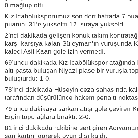
0 mağlup etti.
Kızılcabölüksporumuz son dört haftada 7 pua
puanını 31’e yükseltti 12. sıraya yükseldi.
2’nci dakikada gelişen konuk takım kontratağ
karşı karşıya kalan Süleyman’ın vuruşunda K
kaleci Asil Kaan gole izin vermedi.
69’uncu dakikada Kızılcabölükspor atağında 
altı pasta buluşan Niyazi plase bir vuruşla topu
buluşturdu: 1-0.
78’inci dakikada Hüseyin ceza sahasında kal
tarafından düşürülünce hakem penaltı noktası
79’uncu dakikaya sarkan atışı gole çeviren K
Ergin topu ağlara bıraktı: 2-0.
81’inci dakikada rakibine sert giren Adıyamanl
sarı kartını görerek oyun dışı kaldı.