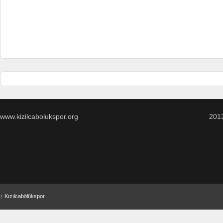
www.kizilcabolukspor.org
201
↑
Kızılcabölükspor