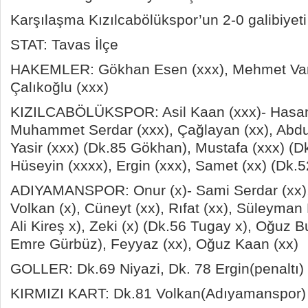
Karşılaşma Kızılcabölükspor’un 2-0 galibiyeti 
STAT: Tavas İlçe
HAKEMLER: Gökhan Esen (xxx), Mehmet Var
Çalıkoğlu (xxx)
KIZILCABÖLÜKSPOR: Asil Kaan (xxx)- Hasan 
Muhammet Serdar (xxx), Çağlayan (xx), Abdu
Yasir (xxx) (Dk.85 Gökhan), Mustafa (xxx) (D
Hüseyin (xxxx), Ergin (xxx), Samet (xx) (Dk.5
ADIYAMANSPOR: Onur (x)- Sami Serdar (xx),
Volkan (x), Cüneyt (xx), Rıfat (xx), Süleyman
Ali Kireş x), Zeki (x) (Dk.56 Tugay x), Oğuz 
Emre Gürbüz), Feyyaz (xx), Oğuz Kaan (xx)
GOLLER: Dk.69 Niyazi, Dk. 78 Ergin(penaltı) 
KIRMIZI KART: Dk.81 Volkan(Adıyamanspor)