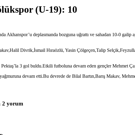
ölükspor (U-19): 10
a Akhanspor’u deplasmanda bozguna uğrattı ve sahadan 10-0 galip ayrı
kav,Halil Divrik,İsmail Hıraözlü, Yasin Çölgeçen,Talip Selçik,Feyzu
n Pektaş’la 3 gol buldu.Etkili futboluna devam eden gençler Mehmet Çağ
gol yağmuruna devam etti.Bu devrede de Bilal Bartın,Barış Makav, Me
n 2 yorum