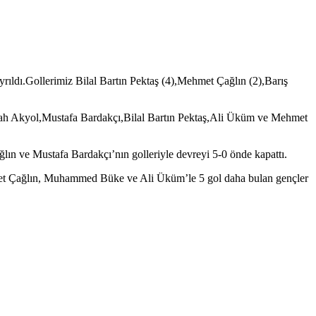
ldı.Gollerimiz Bilal Bartın Pektaş (4),Mehmet Çağlın (2),Barış
llah Akyol,Mustafa Bardakçı,Bilal Bartın Pektaş,Ali Üküm ve Mehmet
lın ve Mustafa Bardakçı’nın golleriyle devreyi 5-0 önde kapattı.
hmet Çağlın, Muhammed Büke ve Ali Üküm’le 5 gol daha bulan gençler