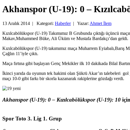
Akhanspor (U-19): 0 – Kızılcab
13 Aralık 2014 |
Kategori:
Haberler
|
Yazar:
Ahmet İlem
Kızılcabölükspor (U-19) Takımımız B Grubunda çıktığı üçüncü maçınd
Makav,Muhammed Büke, Ali Üküm ve Mustafa Bardakçı’dan geldi.
Kızılcabölükspor (U-19) takımımız maça Muharrem Eyiabalı,Barış Ma
Çağlın 11’iyle çıktı.
Maça fırtına gibi başlayan Genç Mekikler ilk 10 dakikada Bilal Bartı
İkinci yarıda da oyunun tek hakimi olan Şükrü Akar’ın talebeleri 
maçı 10-0 gibi farkı bir skorla kazanarak rakiplerine gözdağı verdi.
Akhanspor (U-19): 0 – Kızılcabölükspor (U-19): 10
içi
Spor Toto 3. Lig 1. Grup