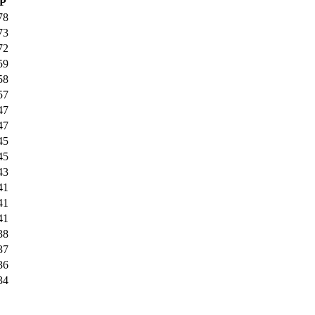
P
78
73
72
59
58
57
47
47
45
45
43
41
41
41
38
37
36
34