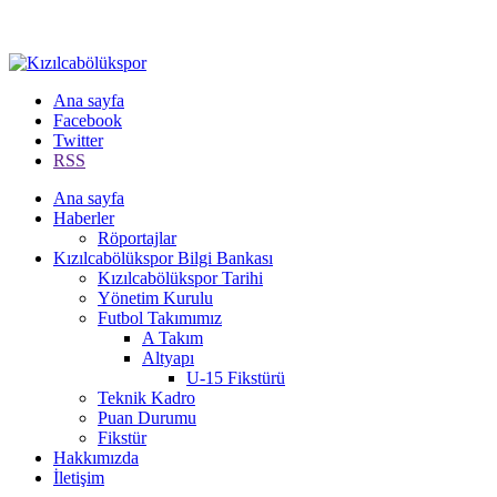
Ana sayfa
Facebook
Twitter
RSS
Ana sayfa
Haberler
Röportajlar
Kızılcabölükspor Bilgi Bankası
Kızılcabölükspor Tarihi
Yönetim Kurulu
Futbol Takımımız
A Takım
Altyapı
U-15 Fikstürü
Teknik Kadro
Puan Durumu
Fikstür
Hakkımızda
İletişim