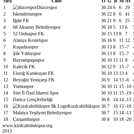
Sıra
Club
O
G
B
M
AV
1
Düzcespor
36
24
6
6
29
2
İskenderunspor
36
22
8
6
41
3
Iğdır FK
36
21
9
6
25
4
68 Aksaray Belediyespor
36
18
5
13
6
5
52 Orduspor FK
36
15
13
8
7
6
Alanya Kestelspor
36
16
9
11
12
7
Kuşadasıspor
36
13
8
15
-7
8
Şile Yıldızspor
36
13
8
15
-7
9
Bayrampaşaspor
36
10
15
11
8
10
Kalecik FK
36
12
9
15
-7
11
Elazığ Karakoçan FK
36
10
13
13
4
12
Beyoğlu Yeniçarşı FK
36
9
14
13
-6
13
Yomraspor
36
10
11
15
-10
14
Siirt İl Özel İdaresi Spor
36
10
11
15
-19
15
Darıca Gençlerbirliği
36
8
14
14
-13
16
Kızılcabölükspor
36
7
16
13
-10
17
Malatya Yeşilyurt Belediyespor
36
7
15
14
-13
18
Çarşambaspor
36
8
10
18
-20
www.kizilcabolukspor.org
2013