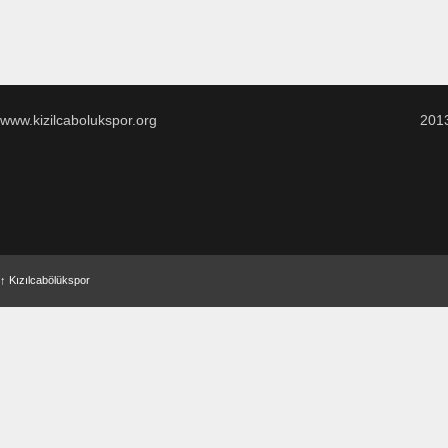
www.kizilcabolukspor.org
201
↑
Kızılcabölükspor