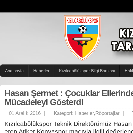
Ana sayfa
Haberler
Kızılcabölükspor Bilgi Bankası
Hak
Hasan Şermet : Çocuklar Ellerind
Mücadeleyi Gösterdi
01 Aralık 2016 |
Kategori:
Haberler
,
Röportajlar
|
Kızılcabölükspor Teknik Direktörümüz Hasan
eren Atiker Konyaspor maçıyla ilgili değerlen