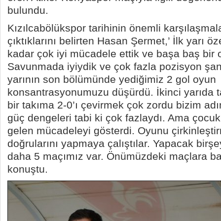
bulundu.
Kızılcabölükspor tarihinin önemli karşılaşmal
çıktıklarını belirten Hasan Şermet,’ İlk yarı ö
kadar çok iyi mücadele ettik ve başa baş bir 
Savunmada iyiydik ve çok fazla pozisyon şans
yarının son bölümünde yediğimiz 2 gol oyun
konsantrasyonumuzu düşürdü. İkinci yarıda t
bir takıma 2-0’ı çevirmek çok zordu bizim ad
güç dengeleri tabi ki çok fazlaydı. Ama çocuk
gelen mücadeleyi gösterdi. Oyunu çirkinleşti
doğrularını yapmaya çalıştılar. Yapacak birş
daha 5 maçımız var. Önümüzdeki maçlara bak
konuştu.