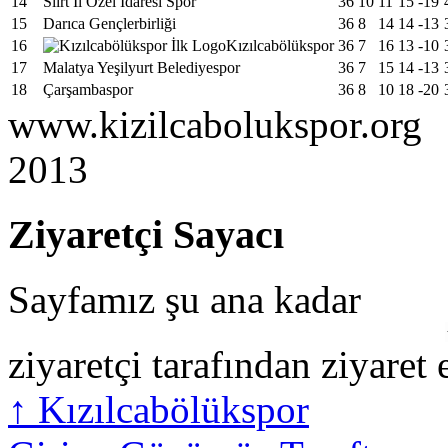
14
Siirt İl Özel İdaresi Spor
36
10
11
15
-19
15
Darıca Gençlerbirliği
36
8
14
14
-13
16
Kızılcabölükspor
36
7
16
13
-10
17
Malatya Yeşilyurt Belediyespor
36
7
15
14
-13
18
Çarşambaspor
36
8
10
18
-20
www.kizilcabolukspor.org
2013
Ziyaretçi Sayacı
Sayfamız şu ana kadar
ziyaretçi tarafından ziyaret 
↑
Kızılcabölükspor