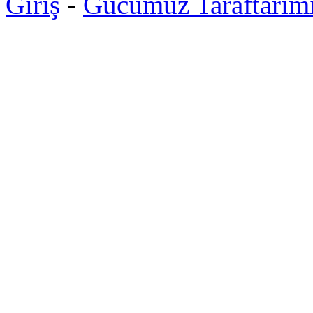
Giriş
-
Gücümüz Taraftarım