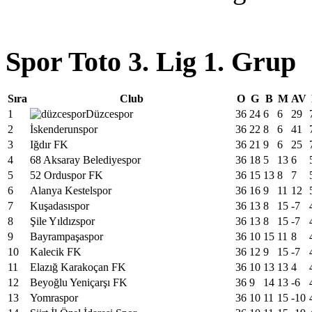
Spor Toto 3. Lig 1. Grup
Sıra
Club
O
G
B
M
AV
1
Düzcespor
36
24
6
6
29
2
İskenderunspor
36
22
8
6
41
3
Iğdır FK
36
21
9
6
25
4
68 Aksaray Belediyespor
36
18
5
13
6
5
52 Orduspor FK
36
15
13
8
7
6
Alanya Kestelspor
36
16
9
11
12
7
Kuşadasıspor
36
13
8
15
-7
8
Şile Yıldızspor
36
13
8
15
-7
9
Bayrampaşaspor
36
10
15
11
8
10
Kalecik FK
36
12
9
15
-7
11
Elazığ Karakoçan FK
36
10
13
13
4
12
Beyoğlu Yeniçarşı FK
36
9
14
13
-6
13
Yomraspor
36
10
11
15
-10