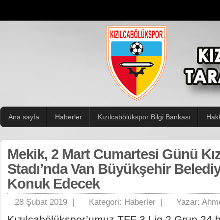
Ana sayfa
Haberler
Kızılcabölükspor Bilgi Bankası
Hak
Mekik, 2 Mart Cumartesi Günü Kız
Stadı’nda Van Büyükşehir Beledi
Konuk Edecek
28 Şubat 2019 |
Kategori:
Haberler
|
Yazar:
Ahme
Kızılcabölükspor’umuz TFF 3.Lig 2.Grup 24.h