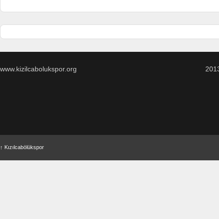
www.kizilcabolukspor.org
201
↑
Kızılcabölükspor