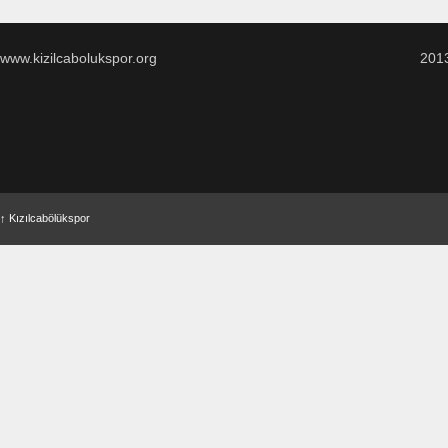
www.kizilcabolukspor.org
201
↑
Kızılcabölükspor