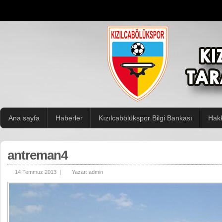
Ana sayfa
Haberler
Kızılcabölükspor Bilgi Bankası
Hak
antreman4
14 Temmuz 2013 |
Yazar:
admin