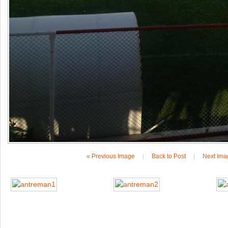
« Previous Image
|
Back to Post
|
Next Ima