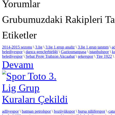
Yorumlar
Grubumuzdaki Rakipleri Ta
Etiketler
2014-2015 sezonu
\
3.lig
\
3.lig 1.grup analiz
\
3.lig 1.grup tanıtım
\
ad
belediyespor
\
darıca gençlerbirliği
\
Gaziosmanpaşa
\
istanbulspor
\
k
belediyespor
\
Sebat Proje Trabzon Akçaabat
\
şekerspor
\
Tire 1922
\
Devamı
adliyespor
\
batman petrolspor
\
bozüyükspor
\
bursa nilüferspor
\
çata