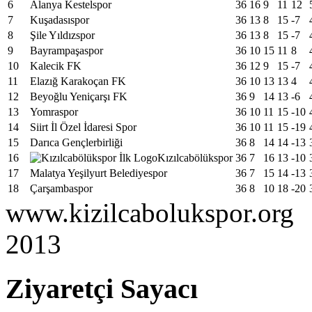
6
Alanya Kestelspor
36
16
9
11
12
7
Kuşadasıspor
36
13
8
15
-7
8
Şile Yıldızspor
36
13
8
15
-7
9
Bayrampaşaspor
36
10
15
11
8
10
Kalecik FK
36
12
9
15
-7
11
Elazığ Karakoçan FK
36
10
13
13
4
12
Beyoğlu Yeniçarşı FK
36
9
14
13
-6
13
Yomraspor
36
10
11
15
-10
14
Siirt İl Özel İdaresi Spor
36
10
11
15
-19
15
Darıca Gençlerbirliği
36
8
14
14
-13
16
Kızılcabölükspor
36
7
16
13
-10
17
Malatya Yeşilyurt Belediyespor
36
7
15
14
-13
18
Çarşambaspor
36
8
10
18
-20
www.kizilcabolukspor.org
2013
Ziyaretçi Sayacı