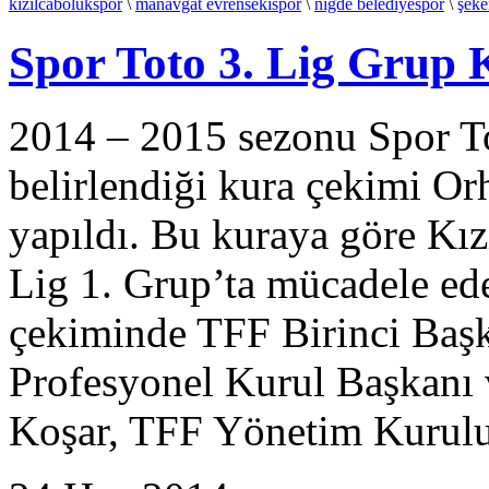
kızılcabölükspor
\
manavgat evrensekispor
\
niğde belediyespor
\
şeke
Spor Toto 3. Lig Grup 
2014 – 2015 sezonu Spor To
belirlendiği kura çekimi O
yapıldı. Bu kuraya göre Kı
Lig 1. Grup’ta mücadele ed
çekiminde TFF Birinci Başk
Profesyonel Kurul Başkanı 
Koşar, TFF Yönetim Kurulu