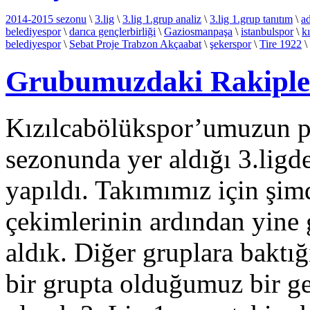
2014-2015 sezonu
\
3.lig
\
3.lig 1.grup analiz
\
3.lig 1.grup tanıtım
\
ad
belediyespor
\
darıca gençlerbirliği
\
Gaziosmanpaşa
\
istanbulspor
\
k
belediyespor
\
Sebat Proje Trabzon Akçaabat
\
şekerspor
\
Tire 1922
\
Grubumuzdaki Rakipler
Kızılcabölükspor’umuzun pr
sezonunda yer aldığı 3.ligd
yapıldı. Takımımız için şim
çekimlerinin ardından yine 
aldık. Diğer gruplara baktı
bir grupta olduğumuz bir g