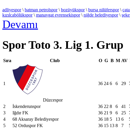
adliyespor
\
batman petrolspor
\
bozüyükspor
\
bursa nilüferspor
\
çata
kızılcabölükspor
\
manavgat evrensekispor
\
niğde belediyespor
\
şeke
Devamı
Spor Toto 3. Lig 1. Grup
Sıra
Club
O
G
B
M
AV
1
36
24
6
6
29
Düzcespor
2
İskenderunspor
36
22
8
6
41
3
Iğdır FK
36
21
9
6
25
4
68 Aksaray Belediyespor
36
18
5
13
6
5
52 Orduspor FK
36
15
13
8
7